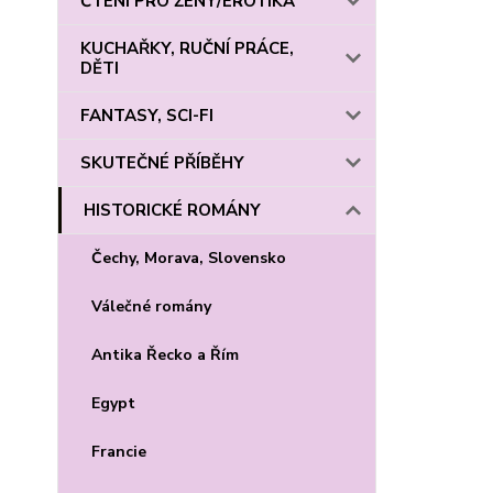
ČTENÍ PRO ŽENY/EROTIKA
KUCHAŘKY, RUČNÍ PRÁCE,
DĚTI
FANTASY, SCI-FI
SKUTEČNÉ PŘÍBĚHY
HISTORICKÉ ROMÁNY
Čechy, Morava, Slovensko
Válečné romány
Antika Řecko a Řím
Egypt
Francie