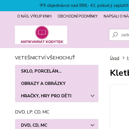
!Při objednávce nad 888,- Kč, pokud ji zapla
O NÁS, VÝKUP KNIH
OBCHODNÍ PODMÍNKY
NAPSALI O NÁ
VETEŠNICTVÍ VŠEHOCHUŤ
Úvod
Klet
SKLO, PORCELÁN...
OBRAZY A OBRÁZKY
HRAČKY, HRY PRO DĚTI
DVD, LP, CD, MC
DVD, CD, MC