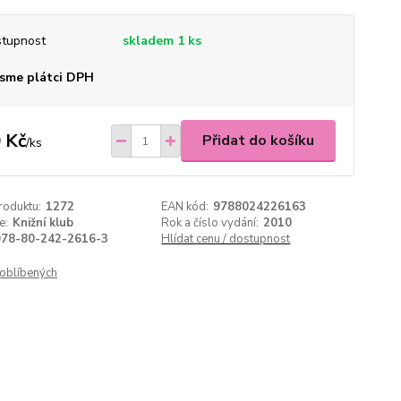
tupnost
skladem 1 ks
sme plátci DPH
 Kč
Přidat do košíku
/
ks
roduktu:
1272
EAN kód:
9788024226163
e:
Knižní klub
Rok a číslo vydání:
2010
978-80-242-2616-3
Hlídat cenu / dostupnost
oblíbených