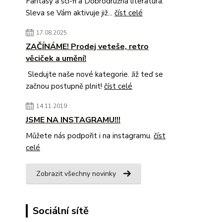
Fantasy a sci-fi a Dobrodružná literatura.
Sleva se Vám aktivuje již...
číst celé
17.08.2025
ZAČÍNÁME! Prodej veteše, retro
věciček a umění!
Sledujte naše nové kategorie. Již teď se
začnou postupně plnit!
číst celé
14.11.2019
JSME NA INSTAGRAMU!!!
Můžete nás podpořit i na instagramu.
číst
celé
Zobrazit všechny novinky
Sociální sítě