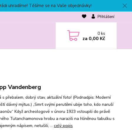
 rádi uhradíme! Těšíme se na Vaše objednávky!
Přihlášení
0
ks
za
0,00 Kč
ipp Vandenberg
 s přebalem, dobrý stav, aktuální foto! (Podnadpis: Moderní
uští dávný mýtus.) „Smrt svými perutěmi ubije toho, kdo naruší
araonův.“ Když archeologové v únoru 1923 vstoupili do právě
ného Tutanchamonova hrobu a narazili na hliněnou tabulku s
ajemným nápisem, netušili, ...
celý popis