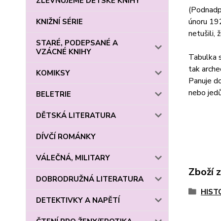
ZLEVŇUJEME DĚTSKÉ KNIHY
(Podnadpi
únoru 192
KNIŽNÍ SÉRIE
netušili,
STARÉ, PODEPSANÉ A
VZÁCNÉ KNIHY
Tabulka s
tak arche
KOMIKSY
Panuje do
nebo jedů
BELETRIE
DĚTSKÁ LITERATURA
DÍVČÍ ROMÁNKY
VÁLEČNÁ, MILITARY
Zboží 
DOBRODRUŽNÁ LITERATURA
HIST
DETEKTIVKY A NAPĚTÍ