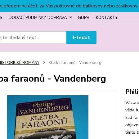
títe předem na účet, za Vás poštovné do balíkovny nebo zásilkovny
S
DODACÍ PODMÍNKY, DOPRAVA
GDPR
KONTAKTY
Hledat
HISTORICKÉ ROMÁNY
Kletba faraonů - Vandenberg
ba faraonů - Vandenberg
Phil
Vázaná
věda l
klid f
objeve
tímto t