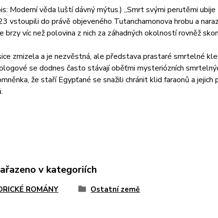
s: Moderní věda luští dávný mýtus.) „Smrt svými perutěmi ubije t
3 vstoupili do právě objeveného Tutanchamonova hrobu a narazi
 že brzy víc než polovina
z nich za záhadných okolností rovněž skon
ice zmizela a je nezvěstná, ale představa prastaré smrtelné kletby
ologové se dodnes často stávají oběťmi mysteriózních smrtelný
mněnka, že staří Egypťané se snažili chránit klid faraonů a jejich
.
zařazeno v kategoriích
ORICKÉ ROMÁNY
Ostatní země