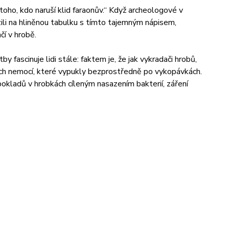
oho, kdo naruší klid faraonův.“ Když archeologové v
li na hliněnou tabulku s tímto tajemným nápisem,
čí v hrobě.
 fascinuje lidi stále: faktem je, že jak vykradači hrobů,
ch nemocí, které vypukly bezprostředně po vykopávkách.
 pokladů v hrobkách cíleným nasazením bakterií, záření