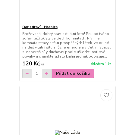
Dar zdraví - Hrabica
Brožovaná, dobrý stav, aktuální foto! Poklad tvého
zdraví leží ukrytý ve třech komnatách. První je
komnata stravy a tělu prospěšných látek, ve druhé
najdeš vitální sílu a různé energie a v třetí místnosti
si nabereš síly duchovní podle ušlechtilosti své
povahy a charakteru.Tato kniha jednak popisuje...
120 Kč
skladem 1 ks
/
ks
Přidat do košíku