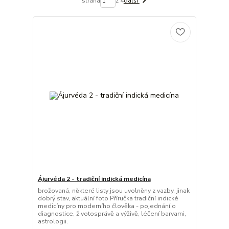
strana
z 4
další
Ájurvéda 2 - tradiční indická medicína
brožovaná, některé listy jsou uvolněny z vazby, jinak
dobrý stav, aktuální foto Příručka tradiční indické
medicíny pro moderního člověka - pojednání o
diagnostice, životosprávě a výživě, léčení barvami,
astrologii.