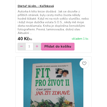
Dieta? Já vím. - Kořínková
Autorka k této knize dodává : Jak se dozvíte z
příštích stránek, byly cesty mého života někdy
hodně klikaté. Když mi na nich svítilo sluníčko, nebo
i když moje dušička volala S.O.S., nikdy mě moje
dieta nezklamala. Kniha je doplněna černobílými
fotografiemi. Pevná, laminovazba, dobrý stav.
Aktuální ...
40 Kč
skladem 1 ks
/
ks
Přidat do košíku