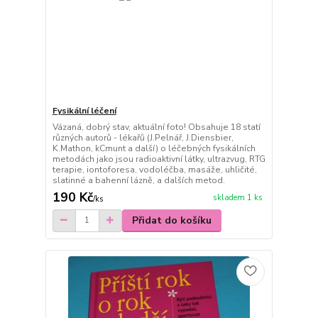
Fysikální léčení
Vázaná, dobrý stav, aktuální foto! Obsahuje 18 statí
různých autorů - lékařů (J.Pelnář, J.Diensbier,
K.Mathon, kCmunt a další) o léčebných fysikálních
metodách jako jsou radioaktivní látky, ultrazvug, RTG
terapie, iontoforesa, vodoléčba, masáže, uhličité,
slatinné a bahenní lázně, a dalších metod.
190 Kč
skladem 1 ks
/
ks
Přidat do košíku