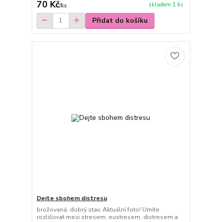
70 Kč
skladem 1 ks
/
ks
Přidat do košíku
Dejte sbohem distresu
brožovaná, dobrý stav. Aktuální foto! Umíte
rozlišovat mezi stresem, eustresem, distresem a