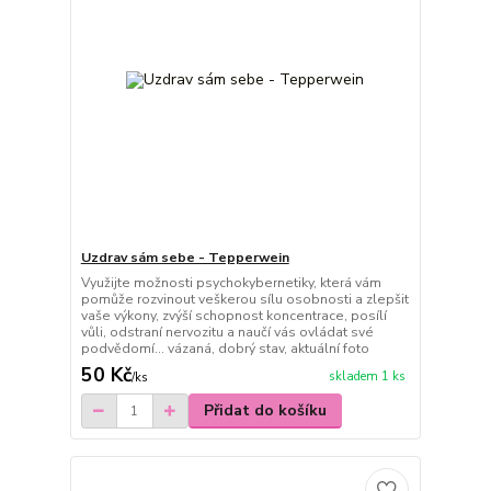
Uzdrav sám sebe - Tepperwein
Využijte možnosti psychokybernetiky, která vám
pomůže rozvinout veškerou sílu osobnosti a zlepšit
vaše výkony, zvýší schopnost koncentrace, posílí
vůli, odstraní nervozitu a naučí vás ovládat své
podvědomí... vázaná, dobrý stav, aktuální foto
50 Kč
skladem 1 ks
/
ks
Přidat do košíku