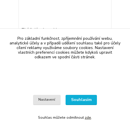
Tisíciletí s akupunkturou
brožovaná, čtená, dobrý stav, aktuální foto
Pro základní funkčnost, zpříjemnění používání webu,
70 Kč
analytické účely a v případě udělení souhlasu také pro účely
skladem 1 ks
/
ks
cílení reklamy využíváme soubory cookies. Nastavení
vlastních preferencí cookies můžete kdykoli upravit
Přidat do košíku
odkazem ve spodní části stránek.
Souhlasím
Nastavení
Souhlas můžete odmítnout
zde
.