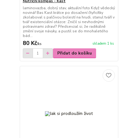
Nutriční kompas - Kast
laminovazba, dobrý stav, aktuální foto Když vědecký
novinář Bas Kast krátce po dosažení čtyřicítky
zkolaboval s palčivou bolestí na hrudi, stanul tváří v
tvář existenciální otázce: Zničil si nevhodnými
potravinami zdraví? Předsevzal si, že radikálně
změní svoje návyky, a pustil se do mnohaletého
bád...
80 Kč
skladem 1 ks
/
ks
Přidat do košíku