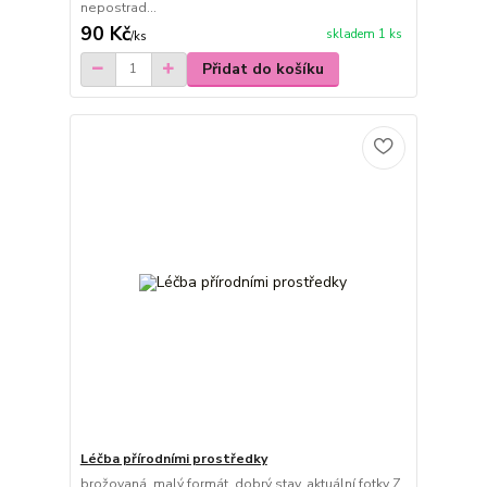
nepostrad...
90 Kč
skladem 1 ks
/
ks
Přidat do košíku
Léčba přírodními prostředky
brožovaná, malý formát, dobrý stav, aktuální fotky Z