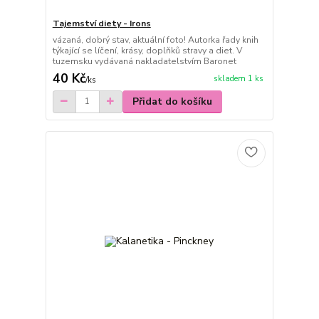
Tajemství diety - Irons
vázaná, dobrý stav, aktuální foto! Autorka řady knih
týkající se líčení, krásy, doplňků stravy a diet. V
tuzemsku vydávaná nakladatelstvím Baronet
40 Kč
skladem 1 ks
/
ks
Přidat do košíku