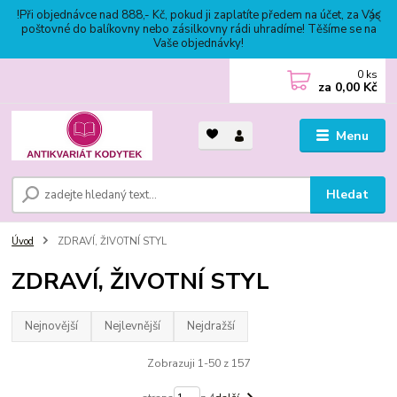
!Při objednávce nad 888,- Kč, pokud ji zaplatíte předem na účet, za Vás
poštovné do balíkovny nebo zásilkovny rádi uhradíme! Těšíme se na
Vaše objednávky!
0
ks
za
0,00 Kč
Menu
Hledat
Úvod
ZDRAVÍ, ŽIVOTNÍ STYL
ZDRAVÍ, ŽIVOTNÍ STYL
Nejnovější
Nejlevnější
Nejdražší
Zobrazuji 1-50 z 157