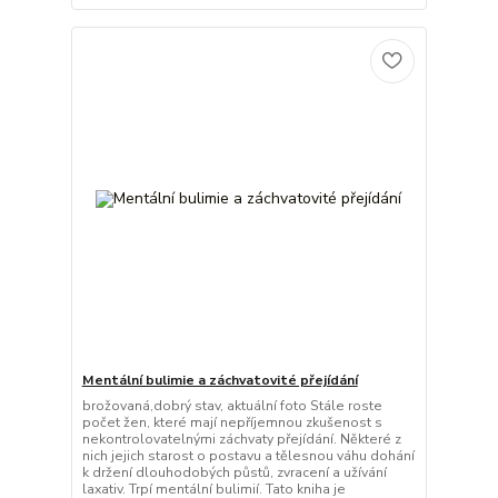
Mentální bulimie a záchvatovité přejídání
brožovaná,dobrý stav, aktuální foto Stále roste
počet žen, které mají nepříjemnou zkušenost s
nekontrolovatelnými záchvaty přejídání. Některé z
nich jejich starost o postavu a tělesnou váhu dohání
k držení dlouhodobých půstů, zvracení a užívání
laxativ. Trpí mentální bulimií. Tato kniha je