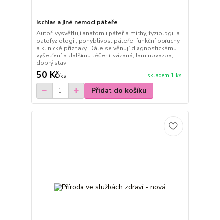
Ischias a jiné nemoci páteře
Autoři vysvětlují anatomii páteř a míchy, fyziologii a
patofyziologii, pohyblivost páteře, funkční poruchy
a klinické příznaky. Dále se věnují diagnostickému
vyšetření a dalšímu léčení. vázaná, laminovazba,
dobrý stav
50 Kč
skladem 1 ks
/
ks
Přidat do košíku