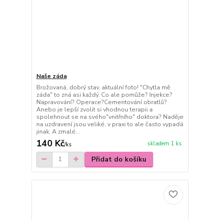
Naše záda
Brožovaná, dobrý stav, aktuální foto! "Chytla mě
záda" to zná asi každý. Co ale pomůže? Injekce?
Napravování? Operace?Cementování obratlů?
Anebo je lepší zvolit si vhodnou terapii a
spolehnout se na svého"vnitřního" doktora? Naděje
na uzdravení jsou veliké, v praxi to ale často vypadá
jinak. A zmalé...
140 Kč
skladem 1 ks
/
ks
Přidat do košíku