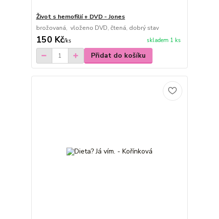
Život s hemofilií + DVD - Jones
brožovaná, vloženo DVD, čtená, dobrý stav
150 Kč
skladem 1 ks
/
ks
Přidat do košíku