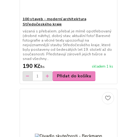
100 staveb - moderní architektura
Středočeského kraje
vázaná s přebalem, přebal je mírně opotřebovaný
(drobné nátrhy), dobrý stav, aktuální foto! Barevné
fotografie a věcné texty upozorňují na
nejvýznamnější stavby Středočeského kraje, které
byly postaveny od šedesátých let 19. století až do
současnosti. Představují zároveň jejich tvůrce a
snad všechny...
190 Kč
skladem 1 ks
/
ks
Přidat do košíku