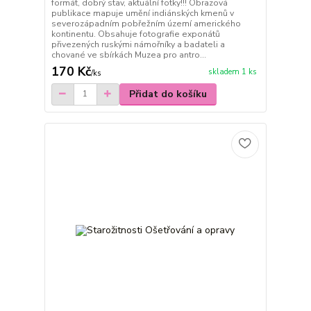
formát, dobrý stav, aktuální fotky!!! Obrazová
publikace mapuje umění indiánských kmenů v
severozápadním pobřežním území amerického
kontinentu. Obsahuje fotografie exponátů
přivezených ruskými námořníky a badateli a
chované ve sbírkách Muzea pro antro...
170 Kč
skladem 1 ks
/
ks
Přidat do košíku