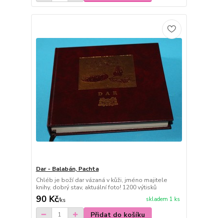
Dar - Balabán, Pachta
Chléb je boží dar vázaná v kůži, jméno majitele
knihy, dobrý stav, aktuální foto! 1200 výtisků
90 Kč
skladem 1 ks
/
ks
Přidat do košíku