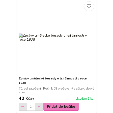
Zprávy umělecké besedy o její činnosti v roce
1938
75. od založení : Ročník 58 brožovaný sešitek, dobrý
stav
40 Kč
skladem 1 ks
/
ks
Přidat do košíku