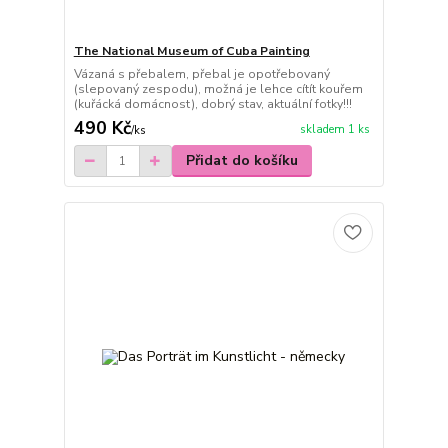
The National Museum of Cuba Painting
Vázaná s přebalem, přebal je opotřebovaný
(slepovaný zespodu), možná je lehce cítít kouřem
(kuřácká domácnost), dobrý stav, aktuální fotky!!!
490 Kč
skladem 1 ks
/
ks
Přidat do košíku