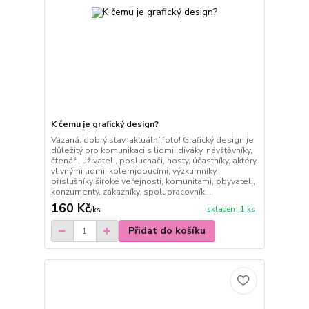
K čemu je grafický design?
Vázaná, dobrý stav, aktuální foto! Grafický design je
důležitý pro komunikaci s lidmi: diváky, návštěvníky,
čtenáři, uživateli, posluchači, hosty, účastníky, aktéry,
vlivnými lidmi, kolemjdoucími, výzkumníky,
příslušníky široké veřejnosti, komunitami, obyvateli,
konzumenty, zákazníky, spolupracovník...
160 Kč
skladem 1 ks
/
ks
Přidat do košíku