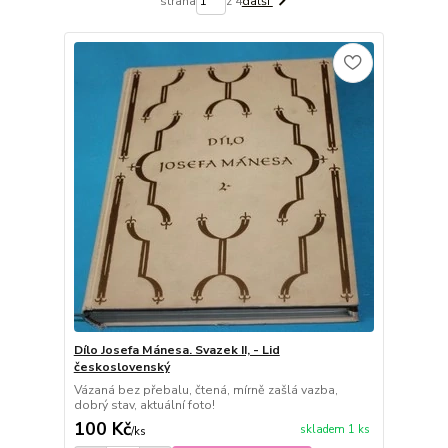
strana
z 4
další
Dílo Josefa Mánesa. Svazek II, - Lid
československý
Vázaná bez přebalu, čtená, mírně zašlá vazba,
dobrý stav, aktuální foto!
100 Kč
skladem 1 ks
/
ks