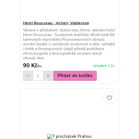
Henri Rousseau - Artieri, Vallierová
Vázaná s přebalem, dobrý stav, čtená, aktuální foto!
Henri Rousseau : Souborné malířské díloKromě 64
barevných reprodukcí Rousseauových obrazů,
úvodní studie o celníkově osobnosti a díle, výňatků
z kritik a životopisných údajů přináší publikace
chronologický a ikonografický seznam všech
obrazů, kter...
90 Kč
skladem 1 ks
/
ks
Přidat do košíku