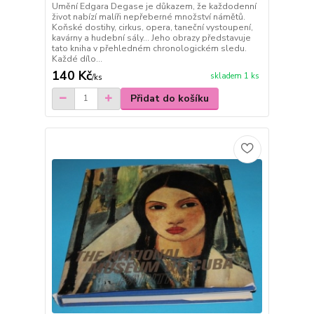
Umění Edgara Degase je důkazem, že každodenní
život nabízí malíři nepřeberné množství námětů.
Koňské dostihy, cirkus, opera, taneční vystoupení,
kavárny a hudební sály… Jeho obrazy představuje
tato kniha v přehledném chronologickém sledu.
Každé dílo...
140 Kč
skladem 1 ks
/
ks
Přidat do košíku