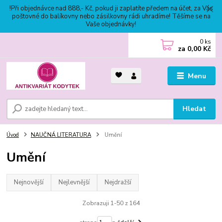
!Při objednávce nad 888,- Kč, pokud ji zaplatíte předem na účet, za Vás
poštovné do balíkovny nebo zásilkovny rádi uhradíme! Těšíme se na
Vaše objednávky!
0
ks
za
0,00 Kč
Menu
Hledat
Úvod
NAUČNÁ LITERATURA
Umění
Umění
Nejnovější
Nejlevnější
Nejdražší
Zobrazuji 1-50 z 164