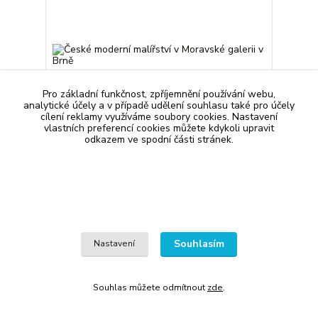
Pro základní funkčnost, zpříjemnění používání webu,
analytické účely a v případě udělení souhlasu také pro účely
cílení reklamy využíváme soubory cookies. Nastavení
vlastních preferencí cookies můžete kdykoli upravit
odkazem ve spodní části stránek.
České moderní malířství v Moravské galerii v Brně
Vázaná s přebalem, čtená, dobrý stav, aktuální
fotky První díl - Období 1890-1919
70 Kč
skladem 1 ks
/
ks
Přidat do košíku
Souhlasím
Nastavení
Souhlas můžete odmítnout
zde
.