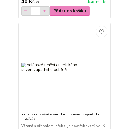
40 Kč
skladem 1 ks
/
ks
Přidat do košíku
Indiánské umění amerického severozápadního
pobřeží
Vázaná s přebalem, přebal je opotřebovaný, velký