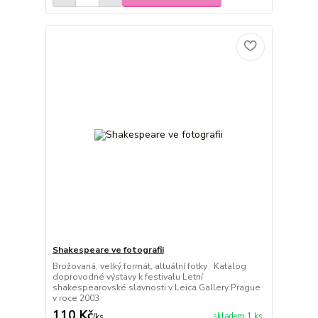
Shakespeare ve fotografii
Brožovaná, velký formát, altuální fotky Katalog
doprovodné výstavy k festivalu Letní
shakespearovské slavnosti v Leica Gallery Prague
v roce 2003
110 Kč
skladem 1 ks
/
ks