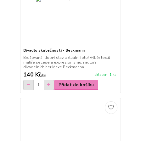
Divadlo skutečnosti - Beckmann
Brožovaná, dobrý stav, aktuální foto! Výběr textů
malíře secese a expresionismu, i autora
divadelních her Maxe Beckmanna.
140 Kč
skladem 1 ks
/
ks
Přidat do košíku