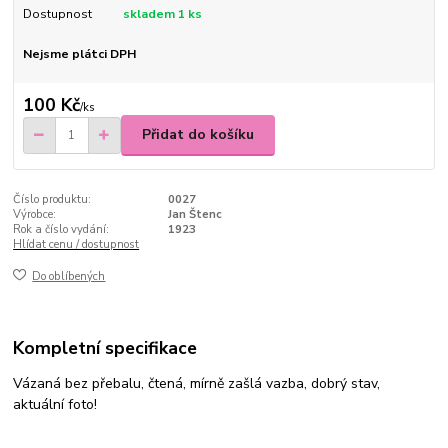
Dostupnost
skladem 1 ks
Nejsme plátci DPH
100 Kč
/
ks
Přidat do košíku
Číslo produktu:
0027
Výrobce:
Jan Štenc
Rok a číslo vydání:
1923
Hlídat cenu / dostupnost
Do oblíbených
Kompletní specifikace
Vázaná bez přebalu, čtená, mírně zašlá vazba, dobrý stav,
aktuální foto!