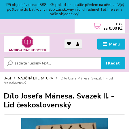
!Při objednávce nad 888,- Kč, pokud ji zaplatíte předem na účet, za Vás
poštovné do balíkovny nebo zásilkovny rádi uhradíme! Těšíme se na
Vaše objednávky!
0
ks
za
0,00 Kč
Menu
Hledat
Úvod
NAUČNÁ LITERATURA
Dílo Josefa Mánesa. Svazek II, - Lid
československý
Dílo Josefa Mánesa. Svazek II, -
Lid československý