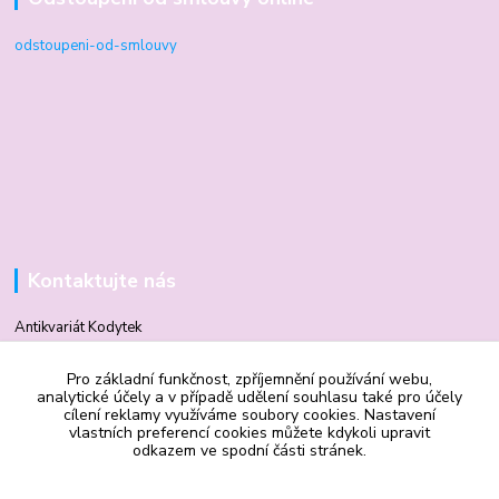
odstoupeni-od-smlouvy
Kontaktujte nás
Antikvariát Kodytek
Pro základní funkčnost, zpříjemnění používání webu,
Mgr. Vilma Kodytková
analytické účely a v případě udělení souhlasu také pro účely
+420 602 506 510
cílení reklamy využíváme soubory cookies. Nastavení
vlastních preferencí cookies můžete kdykoli upravit
odkazem ve spodní části stránek.
vilmakodytek@email.cz