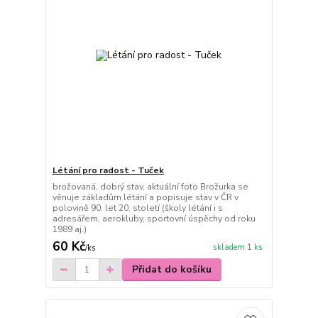
Létání pro radost - Tuček
brožovaná, dobrý stav, aktuální foto Brožurka se
věnuje základům létání a popisuje stav v ČR v
polovině 90. let 20. století (školy létání i s
adresářem, aerokluby, sportovní úspěchy od roku
1989 aj.)
60 Kč
skladem 1 ks
/
ks
Přidat do košíku