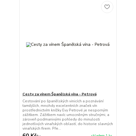
Cesty za vínem Španělská vína - Petrová
Cestování po španělských vinicích a poznávání
tamějších, mnohdy excelentních značek vín
prostřednictvím knížky Evy Petrové je nesporným
zážitkem. Zážitkem navíc umocněným stručnými, a
zároveň podmanivými pohledy do minulosti
jednotlivých vinařských oblastí, do historie slavných
vinařských firem. Pře...
60 Kč
skladem 1 ks