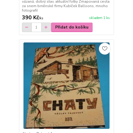
vázaná, dobrý stav, aktuální fotky Zmapovaná cesta
za snem brněnské firmy Kubíček Balloons, mnoho
fotografií
390 Kč
skladem 1 ks
/
ks
Přidat do košíku