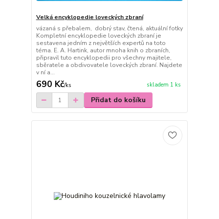
Velká encyklopedie loveckých zbraní
vázaná s přebalem, dobrý stav, čtená, aktuální fotky
Kompletní encyklopedie loveckých zbraní je
sestavena jedním z největších expertů na toto
téma. E. A. Hartink, autor mnoha knih o zbraních,
připravil tuto encyklopedii pro všechny majitele,
sběratele a obdivovatele loveckých zbraní. Najdete
v ní a...
690 Kč
skladem 1 ks
/
ks
Přidat do košíku