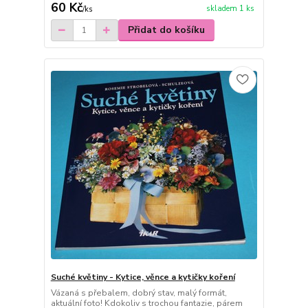
60 Kč
skladem 1 ks
/
ks
Přidat do košíku
Suché květiny - Kytice, věnce a kytičky koření
Vázaná s přebalem, dobrý stav, malý formát,
aktuální foto! Kdokoliv s trochou fantazie, párem