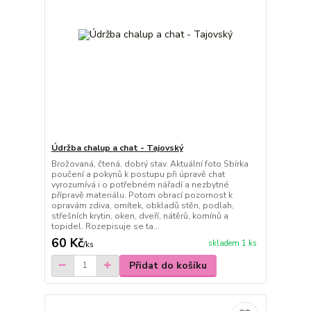
Údržba chalup a chat - Tajovský
Brožovaná, čtená, dobrý stav. Aktuální foto Sbírka
poučení a pokynů k postupu při úpravě chat
vyrozumívá i o potřebném nářadí a nezbytné
přípravě materiálu. Potom obrací pozornost k
opravám zdiva, omítek, obkladů stěn, podlah,
střešních krytin, oken, dveří, nátěrů, komínů a
topidel. Rozepisuje se ta...
60 Kč
skladem 1 ks
/
ks
Přidat do košíku