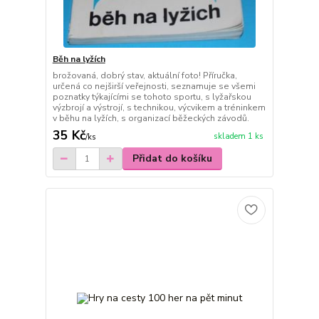
Běh na lyžích
brožovaná, dobrý stav, aktuální foto! Příručka,
určená co nejširší veřejnosti, seznamuje se všemi
poznatky týkajícími se tohoto sportu, s lyžařskou
výzbrojí a výstrojí, s technikou, výcvikem a tréninkem
v běhu na lyžích, s organizací běžeckých závodů.
35 Kč
skladem 1 ks
/
ks
Přidat do košíku