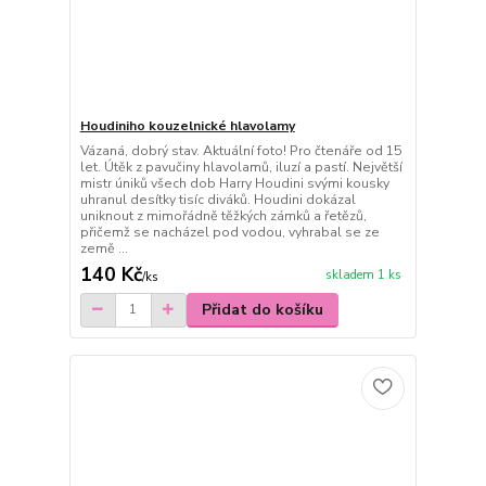
Houdiniho kouzelnické hlavolamy
Vázaná, dobrý stav. Aktuální foto! Pro čtenáře od 15
let. Útěk z pavučiny hlavolamů, iluzí a pastí. Největší
mistr úniků všech dob Harry Houdini svými kousky
uhranul desítky tisíc diváků. Houdini dokázal
uniknout z mimořádně těžkých zámků a řetězů,
přičemž se nacházel pod vodou, vyhrabal se ze
země ...
140 Kč
skladem 1 ks
/
ks
Přidat do košíku