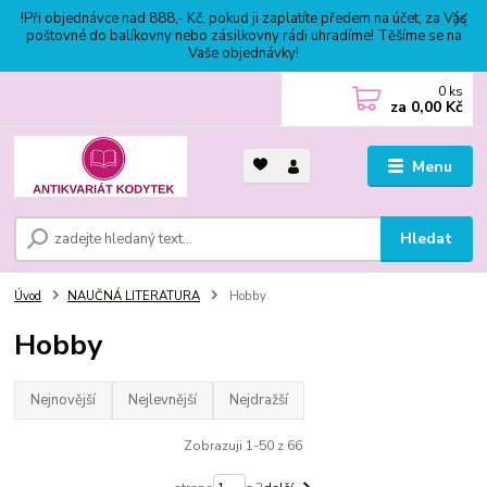
!Při objednávce nad 888,- Kč, pokud ji zaplatíte předem na účet, za Vás
poštovné do balíkovny nebo zásilkovny rádi uhradíme! Těšíme se na
Vaše objednávky!
0
ks
za
0,00 Kč
Menu
Hledat
Úvod
NAUČNÁ LITERATURA
Hobby
Hobby
Nejnovější
Nejlevnější
Nejdražší
Zobrazuji 1-50 z 66