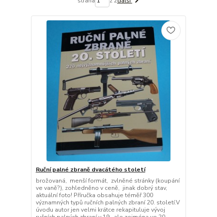
strana
z 2
další
Ruční palné zbraně dvacátého století
brožovaná, menší formát, zvlněné stránky (koupání
ve vaně?), zohledněno v ceně, jinak dobrý stav,
aktuální foto! Příručka obsahuje téměř 300
významných typů ručních palných zbraní 20. století.V
úvodu autor jen velmi krátce rekapituluje vývoj
ručních palných zbraní v 19., ale zejména ve 20.