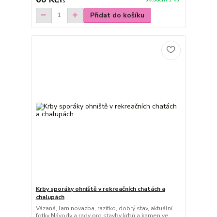
/
ks
Přidat do košíku
Krby sporáky ohniště v rekreačních chatách a
chalupách
Vázaná, laminovazba, razítko, dobrý stav, aktuální
fotky Návody a rady pro stavby krbů a kamen ve