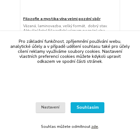
Filozofie a mystika vína velmi pozdní sběr
Vázaná, laminovazba, velký formát, dobrý stav.
Aktuální foto! Filozofický význam poznání vína
spočívá v tom, že se vzpírá každému čistě
rozumovému přístupu. Ve správném rozpoznávání
Pro základní funkčnost, zpříjemnění používání webu,
hlubšího smyslu vína je zakoušena pravda, které
analytické účely a v případě udělení souhlasu také pro účely
nelze dosáhnout jinými prostředky a cestami. Víno
cílení reklamy využíváme soubory cookies. Nastavení
v jakékoliv podobě,...
vlastních preferencí cookies můžete kdykoli upravit
170 Kč
odkazem ve spodní části stránek.
skladem 1 ks
/
ks
Přidat do košíku
Souhlasím
Nastavení
Souhlas můžete odmítnout
zde
.