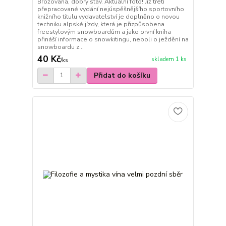
Brožovaná, dobrý stav. Aktuální foto! Již třetí
přepracované vydání nejúspěšnějšího sportovního
knižního titulu vydavatelství je doplněno o novou
techniku alpské jízdy, která je přizpůsobena
freestylovým snowboardům a jako první kniha
přináší informace o snowkitingu, neboli o ježdění na
snowboardu z...
40 Kč
skladem 1 ks
/
ks
Přidat do košíku