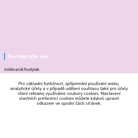
Kontaktujte nás
Antikvariát Kodytek
Pro základní funkčnost, zpříjemnění používání webu,
Mgr. Vilma Kodytková
analytické účely a v případě udělení souhlasu také pro účely
+420 602 506 510
cílení reklamy využíváme soubory cookies. Nastavení
vlastních preferencí cookies můžete kdykoli upravit
odkazem ve spodní části stránek.
vilmakodytek@email.cz