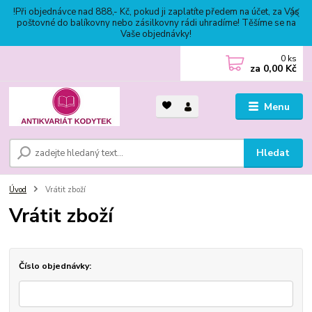
!Při objednávce nad 888,- Kč, pokud ji zaplatíte předem na účet, za Vás
poštovné do balíkovny nebo zásilkovny rádi uhradíme! Těšíme se na
Vaše objednávky!
0
ks
za
0,00 Kč
Menu
Hledat
Úvod
Vrátit zboží
Vrátit zboží
Číslo objednávky: