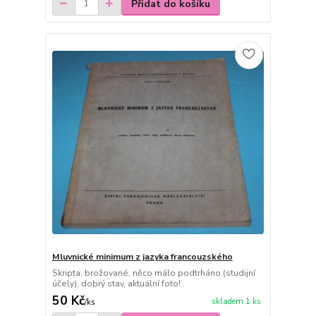
Přidat do košíku
Mluvnické minimum z jazyka francouzského
Skripta, brožované, něco málo podtrháno (studijní
účely), dobrý stav, aktuální foto!
50 Kč
skladem 1 ks
/
ks