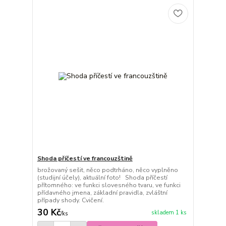
Shoda příčestí ve francouzštině
brožovaný sešit, něco podtrháno, něco vyplněno
(studijní účely), aktuální foto! Shoda příčestí
přítomného: ve funkci slovesného tvaru, ve funkci
přídavného jmena, základní pravidla, zvláštní
případy shody. Cvičení.
30 Kč
skladem 1 ks
/
ks