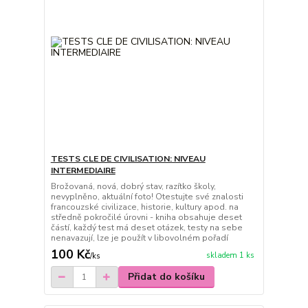
TESTS CLE DE CIVILISATION: NIVEAU
INTERMEDIAIRE
Brožovaná, nová, dobrý stav, razítko školy,
nevyplněno, aktuální foto! Otestujte své znalosti
francouzské civilizace, historie, kultury apod. na
středně pokročilé úrovni - kniha obsahuje deset
částí, každý test má deset otázek, testy na sebe
nenavazují, lze je použít v libovolném pořadí
100 Kč
skladem 1 ks
/
ks
Přidat do košíku