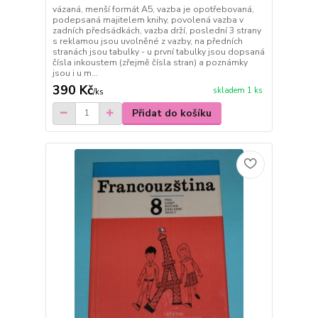
vázaná, menší formát A5, vazba je opotřebovaná,
podepsaná majitelem knihy, povolená vazba v
zadních předsádkách, vazba drží, poslední 3 strany
s reklamou jsou uvolněné z vazby, na předních
stranách jsou tabulky - u první tabulky jsou dopsaná
čísla inkoustem (zřejmě čísla stran) a poznámky
jsou i u m...
390 Kč
skladem 1 ks
/
ks
Přidat do košíku