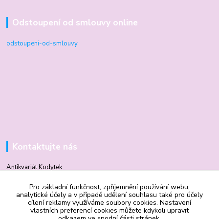
Odstoupení od smlouvy online
odstoupeni-od-smlouvy
Kontaktujte nás
Antikvariát Kodytek
Pro základní funkčnost, zpříjemnění používání webu,
analytické účely a v případě udělení souhlasu také pro účely
Mgr. Vilma Kodytková
cílení reklamy využíváme soubory cookies. Nastavení
+420 602 506 510
vlastních preferencí cookies můžete kdykoli upravit
odkazem ve spodní části stránek.