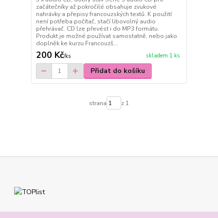
začátečníky až pokročilé obsahuje zvukové
nahrávky a přepisy francouzských textů. K použití
není potřeba počítač, stačí libovolný audio
přehrávač. CD lze převést i do MP3 formátu.
Produkt je možné používat samostatně, nebo jako
doplněk ke kurzu Francouzš...
200 Kč
skladem 1 ks
/
ks
Přidat do košíku
strana
z 1