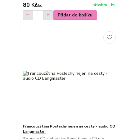
80 Kč
skladem 1 ks
/
ks
Přidat do košíku
Francouzština Poslechy nejen na cesty - audio CD
Langmaster
3 x audio CD, dobrý stav Série 3 audio CD pro