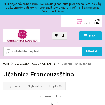
!Při objednávce nad 888,- Kč, pokud ji zaplatíte předem na účet, za Vás
poštovné do balíkovny nebo zásilkovny rádi uhradíme! Těšíme se na
Vaše objednávky!
0
ks
za
0,00 Kč
Menu
Hledat
Úvod
CIZÍ JAZYKY - UČEBNICE, KNIHY
Učebnice Francouzsština
Učebnice Francouzsština
Nejnovější
Nejlevnější
Nejdražší
Zobrazuji 1-16 z 16