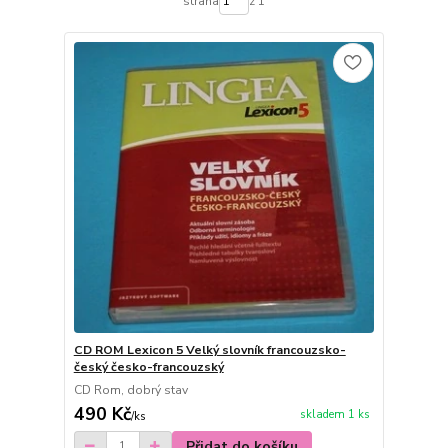
strana
z 1
CD ROM Lexicon 5 Velký slovník francouzsko-
český česko-francouzský
CD Rom, dobrý stav
490 Kč
skladem 1 ks
/
ks
Přidat do košíku