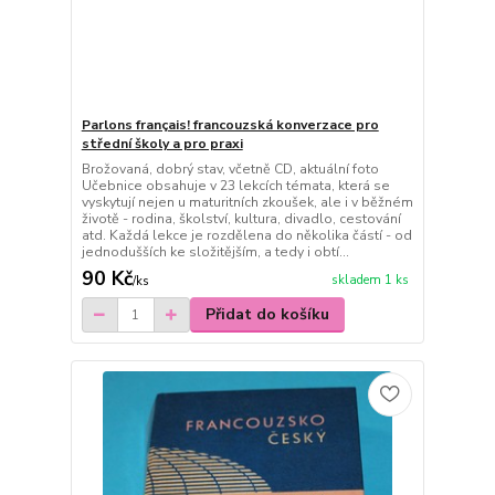
Parlons français! francouzská konverzace pro
střední školy a pro praxi
Brožovaná, dobrý stav, včetně CD, aktuální foto
Učebnice obsahuje v 23 lekcích témata, která se
vyskytují nejen u maturitních zkoušek, ale i v běžném
životě - rodina, školství, kultura, divadlo, cestování
atd. Každá lekce je rozdělena do několika částí - od
jednodušších ke složitějším, a tedy i obtí...
90 Kč
skladem 1 ks
/
ks
Přidat do košíku