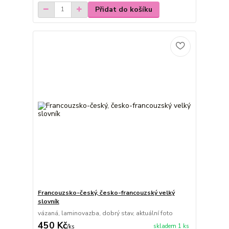
Přidat do košíku
Francouzsko-český, česko-francouzský velký
slovník
vázaná, laminovazba, dobrý stav, aktuální foto
450 Kč
skladem 1 ks
/
ks