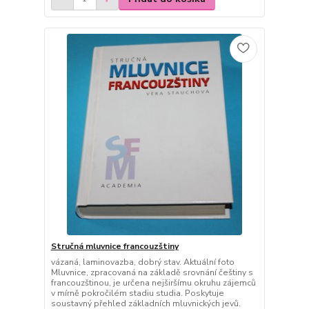
Stručná mluvnice francouzštiny
vázaná, laminovazba, dobrý stav. Aktuální foto
Mluvnice, zpracovaná na základě srovnání češtiny s
francouzštinou, je určena nejširšímu okruhu zájemců
v mírně pokročilém stadiu studia. Poskytuje
soustavný přehled základních mluvnických jevů.