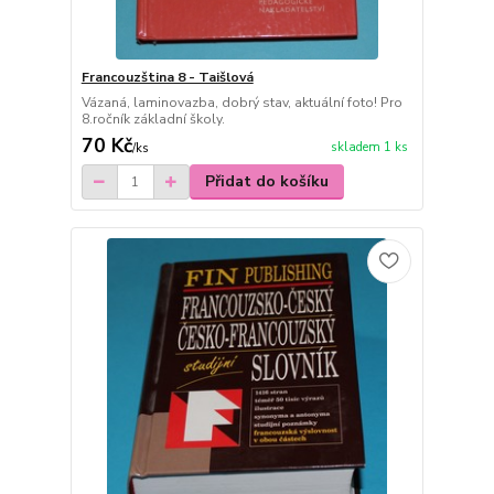
Francouzština 8 - Taišlová
Vázaná, laminovazba, dobrý stav, aktuální foto! Pro
8.ročník základní školy.
70 Kč
skladem 1 ks
/
ks
Přidat do košíku