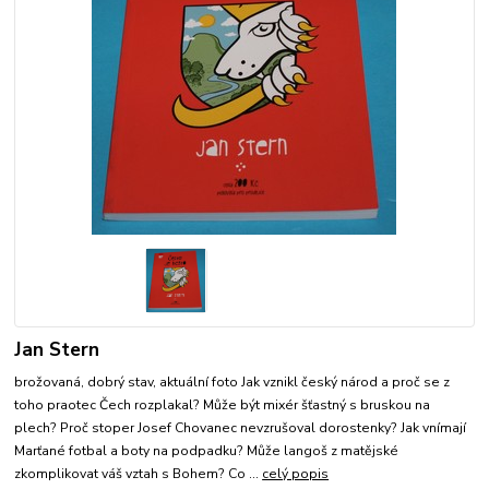
Jan Stern
brožovaná, dobrý stav, aktuální foto Jak vznikl český národ a proč se z
toho praotec Čech rozplakal? Může být mixér šťastný s bruskou na
plech? Proč stoper Josef Chovanec nevzrušoval dorostenky? Jak vnímají
Marťané fotbal a boty na podpadku? Může langoš z matějské
zkomplikovat váš vztah s Bohem? Co ...
celý popis