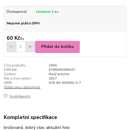
Dostupnost
skladem 1 ks
Nejsme plátci DPH
60 Kč
/
ks
Přidat do košíku
Číslo produktu:
1894
EAN kód:
9788090399037
Výrobce:
Nový prostor
Rok a číslo vydání:
2017
ISBN:
978-80-903990-3-7
Hlídat cenu / dostupnost
Do oblíbených
Kompletní specifikace
brožovaná, dobrý stav, aktuální foto