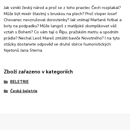
Jak vznikl český národ a proč se z toho praotec Čech rozplakal?
Může být mixér šťastný s bruskou na plech? Proč stoper Josef
Chovanec nevzrušoval dorostenky? Jak vnímají Marťané fotbal a
boty na podpadku? Může langoš z matějské zkomplikovat váš
vztah s Bohem? Co vám tají o Řípu, pražském metru a spodním
prádle? Nechal Leoš Mareš
zmlátit baviče Novotného? I na tyto
otázky dostanete odpověď ve druhé sbírce humoristických
fejetonů Jana Sterna.
Zboží zařazeno v kategoriích
BELETRIE
Česká beletrie