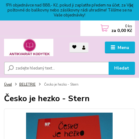
!Při objednávce nad 888,- Kč, pokud ji zaplatíte předem na účet, za Vás
poštovné do balíkovny nebo zásilkovny rádi uhradíme! Těšíme se na
Vaše objednávky!
0
ks
za
0,00 Kč
Menu
Hledat
Úvod
BELETRIE
Česko je hezko - Stern
Česko je hezko - Stern