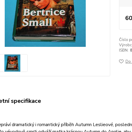
60
Číslo p
Výrobc
ISBN:
Do 
tní specifikace
ráví dramatický i romantický příběh Autumn Leslieové, poslední
Po vévodově smrti odváží matka krásnou Autumn do Anglie, aby s