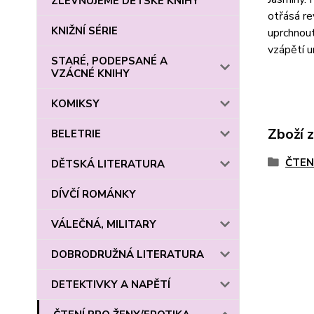
ZLEVŇUJEME DĚTSKÉ KNIHY
otřásá re
KNIŽNÍ SÉRIE
uprchnout
vzápětí u
STARÉ, PODEPSANÉ A
VZÁCNÉ KNIHY
KOMIKSY
Zboží 
BELETRIE
ČTEN
DĚTSKÁ LITERATURA
DÍVČÍ ROMÁNKY
VÁLEČNÁ, MILITARY
DOBRODRUŽNÁ LITERATURA
DETEKTIVKY A NAPĚTÍ