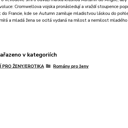
voluce: Cromwellova vojska pronásledují a vraždí stoupence po
 do Francie, kde se Autumn zamiluje mladistvou láskou do pohle
mírá a mladá žena se ocitá vydaná na milost a nemilost mladého
zařazeno v kategoriích
Í PRO ŽENY/EROTIKA
Romány pro ženy