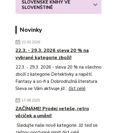
SLOVENSKÉ KNIHY VE
SLOVENŠTINĚ
Novinky
22.03.2026
22.3. - 29.3. 2026 sleva 20 % na
vybrané kategorie zboží!
22.3. - 29.3. 2026 - sleva 20 % na všechno
zboží z kategorie Detektivky a napětí,
Fantasy a sci-fi a Dobrodružná literatura.
Sleva se Vám aktivuje již...
číst celé
17.08.2025
ZAČÍNÁME! Prodej veteše, retro
věciček a umění!
Sledujte naše nové kategorie. Již teď se
začnou postupně plnit!
číst celé