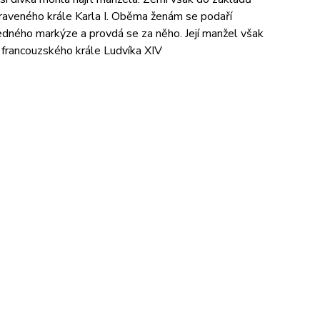
praveného krále
Karla I. Oběma ženám se podaří
dného markýze a provdá se za něho. Její manžel však
 francouzského krále Ludvíka XIV