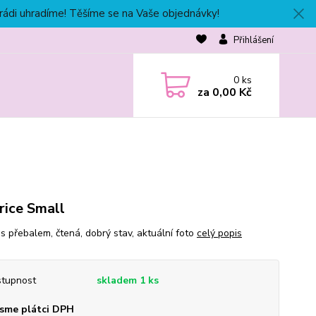
 rádi uhradíme! Těšíme se na Vaše objednávky!
Přihlášení
0
ks
za
0,00 Kč
rice Small
 s přebalem, čtená, dobrý stav, aktuální foto
celý popis
tupnost
skladem 1 ks
sme plátci DPH