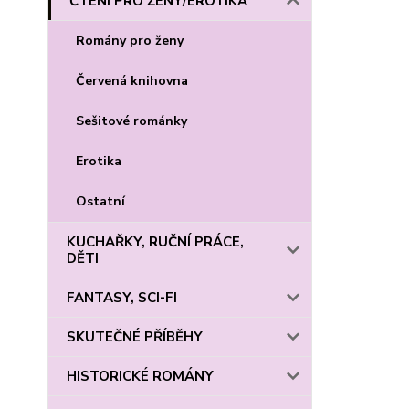
ČTENÍ PRO ŽENY/EROTIKA
Romány pro ženy
Červená knihovna
Sešitové románky
Erotika
Ostatní
KUCHAŘKY, RUČNÍ PRÁCE,
DĚTI
FANTASY, SCI-FI
SKUTEČNÉ PŘÍBĚHY
HISTORICKÉ ROMÁNY