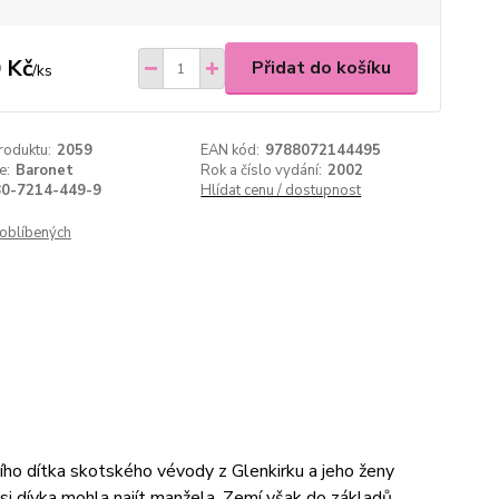
 Kč
Přidat do košíku
/
ks
roduktu:
2059
EAN kód:
9788072144495
e:
Baronet
Rok a číslo vydání:
2002
80-7214-449-9
Hlídat cenu / dostupnost
oblíbených
ho dítka skotského vévody z Glenkirku a jeho ženy
i dívka mohla najít manžela. Zemí však do základů