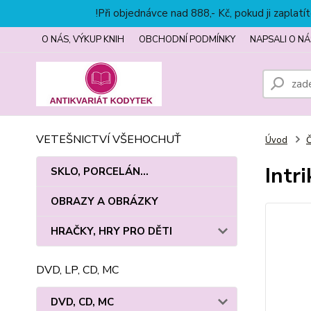
!Při objednávce nad 888,- Kč, pokud ji zapla
O NÁS, VÝKUP KNIH
OBCHODNÍ PODMÍNKY
NAPSALI O NÁ
VETEŠNICTVÍ VŠEHOCHUŤ
Úvod
Intr
SKLO, PORCELÁN...
OBRAZY A OBRÁZKY
HRAČKY, HRY PRO DĚTI
DVD, LP, CD, MC
DVD, CD, MC