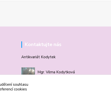
Kontaktujte nás
Antikvariát Kodytek
Mgr. Vilma Kodytková
+420 602 506 510
 udělení souhlasu
eferencí cookies
vilmakodytek@email.cz