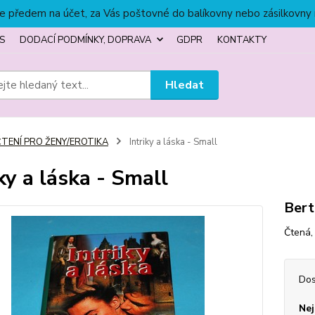
títe předem na účet, za Vás poštovné do balíkovny nebo zásilkovny
S
DODACÍ PODMÍNKY, DOPRAVA
GDPR
KONTAKTY
Hledat
ČTENÍ PRO ŽENY/EROTIKA
Intriky a láska - Small
iky a láska - Small
Bert
Čtená,
Dos
Nej