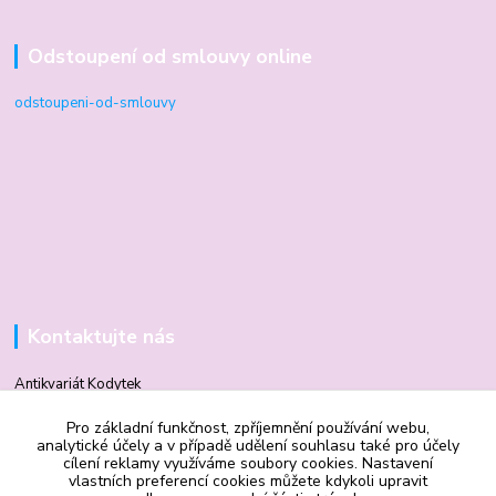
Odstoupení od smlouvy online
odstoupeni-od-smlouvy
Kontaktujte nás
Antikvariát Kodytek
Pro základní funkčnost, zpříjemnění používání webu,
analytické účely a v případě udělení souhlasu také pro účely
Mgr. Vilma Kodytková
cílení reklamy využíváme soubory cookies. Nastavení
+420 602 506 510
vlastních preferencí cookies můžete kdykoli upravit