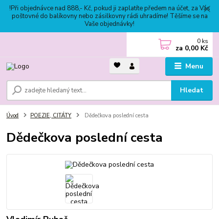
!Při objednávce nad 888,- Kč, pokud ji zaplatíte předem na účet, za Vás
poštovné do balíkovny nebo zásilkovny rádi uhradíme! Těšíme se na
Vaše objednávky!
0
ks
za
0,00 Kč
Menu
Hledat
Úvod
POEZIE, CITÁTY
Dědečkova poslední cesta
Dědečkova poslední cesta