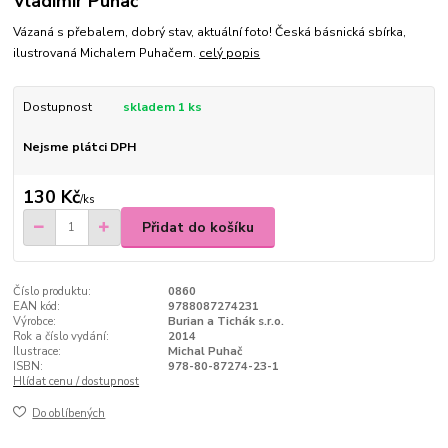
Vladimír Puhač
Vázaná s přebalem, dobrý stav, aktuální foto! Česká básnická sbírka,
ilustrovaná Michalem Puhačem.
celý popis
Dostupnost
skladem 1 ks
Nejsme plátci DPH
130 Kč
/
ks
Přidat do košíku
Číslo produktu:
0860
EAN kód:
9788087274231
Výrobce:
Burian a Tichák s.r.o.
Rok a číslo vydání:
2014
Ilustrace:
Michal Puhač
ISBN:
978-80-87274-23-1
Hlídat cenu / dostupnost
Do oblíbených