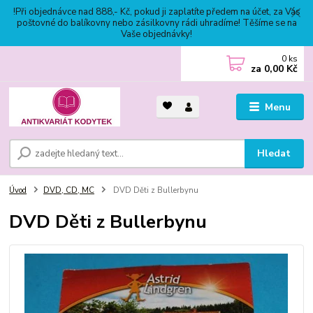
!Při objednávce nad 888,- Kč, pokud ji zaplatíte předem na účet, za Vás
poštovné do balíkovny nebo zásilkovny rádi uhradíme! Těšíme se na
Vaše objednávky!
0
ks
za
0,00 Kč
Menu
Hledat
Úvod
DVD, CD, MC
DVD Děti z Bullerbynu
DVD Děti z Bullerbynu