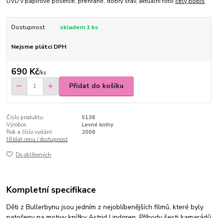
DVD v papírové pošetce, přehrané, dobrý stav, aktuální foto
celý popis
Dostupnost
skladem 1 ks
Nejsme plátci DPH
690 Kč
/
ks
Přidat do košíku
Číslo produktu:
5138
Výrobce:
Levné knihy
Rok a číslo vydání:
2008
Hlídat cenu / dostupnost
Do oblíbených
Kompletní specifikace
Děti z Bullerbynu jsou jedním z nejoblíbenějších filmů, které byly
natočeny na motivy knížky Astrid Lindgren. Příhody šesti kamarádů