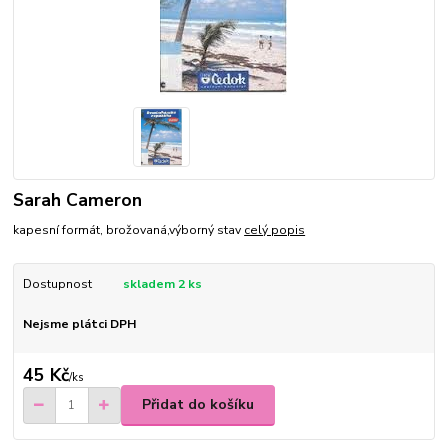
Sarah Cameron
kapesní formát, brožovaná,výborný stav
celý popis
Dostupnost
skladem 2 ks
Nejsme plátci DPH
45 Kč
/
ks
Přidat do košíku