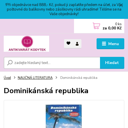
!Při objednávce nad 888,- Kč, pokud ji zaplatíte předem na účet, za Vás
poštovné do balíkovny nebo zásilkovny rádi uhradíme! Těšíme se na
Vaše objednávky!
0
ks
za
0,00 Kč
Menu
Hledat
Úvod
NAUČNÁ LITERATURA
Dominikánská republika
Dominikánská republika