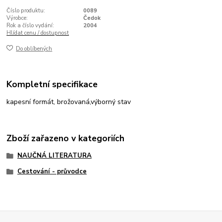
Číslo produktu:
0089
Výrobce:
Čedok
Rok a číslo vydání:
2004
Hlídat cenu / dostupnost
Do oblíbených
Kompletní specifikace
kapesní formát, brožovaná,výborný stav
Zboží zařazeno v kategoriích
NAUČNÁ LITERATURA
Cestování - průvodce