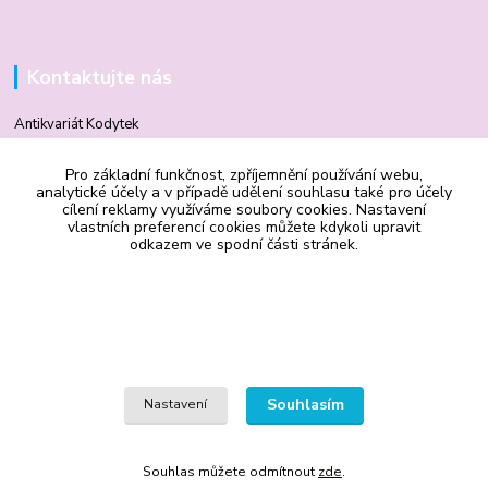
Kontaktujte nás
Antikvariát Kodytek
Pro základní funkčnost, zpříjemnění používání webu,
Mgr. Vilma Kodytková
analytické účely a v případě udělení souhlasu také pro účely
+420 602 506 510
cílení reklamy využíváme soubory cookies. Nastavení
vlastních preferencí cookies můžete kdykoli upravit
odkazem ve spodní části stránek.
vilmakodytek@email.cz
Souhlasím
Nastavení
Upravit sběr cookies.
Souhlas můžete odmítnout
zde
.
Vytvořeno na
Eshop-rychle.cz