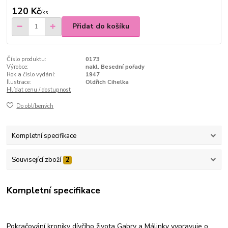
120 Kč
/
ks
Přidat do košíku
Číslo produktu:
0173
Výrobce:
nakl. Besední pořady
Rok a číslo vydání:
1947
Ilustrace:
Oldřich Cihelka
Hlídat cenu / dostupnost
Do oblíbených
Kompletní specifikace
Související zboží
2
Kompletní specifikace
Pokračování kroniky dívčího života Gabry a Málinky vypravuje o