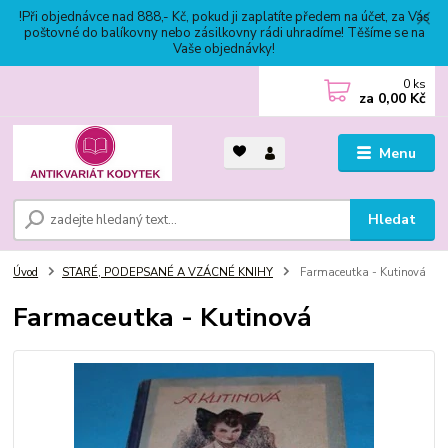
!Při objednávce nad 888,- Kč, pokud ji zaplatíte předem na účet, za Vás
poštovné do balíkovny nebo zásilkovny rádi uhradíme! Těšíme se na
Vaše objednávky!
0
ks
za
0,00 Kč
Menu
Hledat
Úvod
STARÉ, PODEPSANÉ A VZÁCNÉ KNIHY
Farmaceutka - Kutinová
Farmaceutka - Kutinová