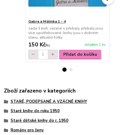
Gabra a Málinka 1 - 4
Gabra a Mál
sada 3 knih, vázané s přebaly, přebaly jsou
vázaná s pře
více opotřebované, knihy jsou v dobrém
opotřebované
stavu, aktuální fotky
150 Kč
50 Kč
skladem 1 ks
/
ks
/
ks
Přidat do košíku
Zboží zařazeno v kategoriích
STARÉ, PODEPSANÉ A VZÁCNÉ KNIHY
Staré knihy do roku 1950
Staré dětské knihy do r. 1950
Romány pro ženy