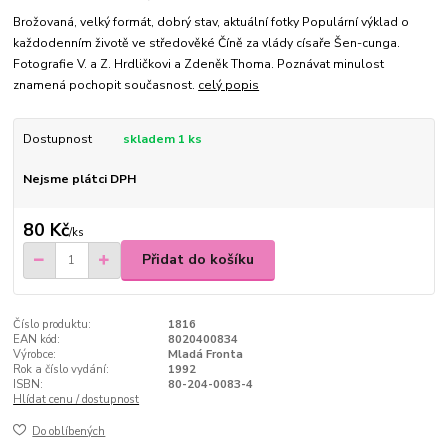
Brožovaná, velký formát, dobrý stav, aktuální fotky Populární výklad o
každodenním životě ve středověké Číně za vlády císaře Šen-cunga.
Fotografie V. a Z. Hrdličkovi a Zdeněk Thoma. Poznávat minulost
znamená pochopit současnost.
celý popis
Dostupnost
skladem 1 ks
Nejsme plátci DPH
80 Kč
/
ks
Přidat do košíku
Číslo produktu:
1816
EAN kód:
8020400834
Výrobce:
Mladá Fronta
Rok a číslo vydání:
1992
ISBN:
80-204-0083-4
Hlídat cenu / dostupnost
Do oblíbených