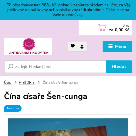
!Při objednávce nad 888,- Kč, pokud ji zaplatíte předem na účet, za Vás
poštovné do balíkovny nebo zásilkovny rádi uhradíme! Těšíme se na
Vaše objednávky!
0
ks
za
0,00 Kč
Menu
Hledat
Úvod
HISTORIE
Čína císaře Šen-cunga
Čína císaře Šen-cunga
Novinka