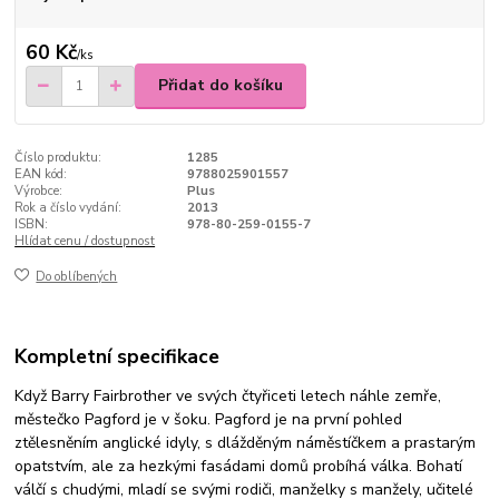
60 Kč
/
ks
Přidat do košíku
Číslo produktu:
1285
EAN kód:
9788025901557
Výrobce:
Plus
Rok a číslo vydání:
2013
ISBN:
978-80-259-0155-7
Hlídat cenu / dostupnost
Do oblíbených
Kompletní specifikace
Když Barry Fairbrother ve svých čtyřiceti letech náhle zemře,
městečko Pagford je v šoku. Pagford je na první pohled
ztělesněním anglické idyly, s dlážděným náměstíčkem a prastarým
opatstvím, ale za hezkými fasádami domů probíhá válka. Bohatí
válčí s chudými, mladí se svými rodiči, manželky s manžely, učitelé