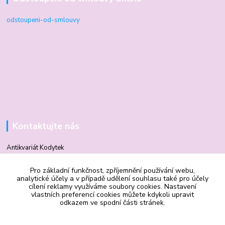
odstoupeni-od-smlouvy
Kontaktujte nás
Antikvariát Kodytek
Pro základní funkčnost, zpříjemnění používání webu,
Mgr. Vilma Kodytková
analytické účely a v případě udělení souhlasu také pro účely
+420 602 506 510
cílení reklamy využíváme soubory cookies. Nastavení
vlastních preferencí cookies můžete kdykoli upravit
odkazem ve spodní části stránek.
vilmakodytek@email.cz