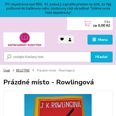
!Při objednávce nad 888,- Kč, pokud ji zaplatíte předem na účet, za Vás
poštovné do balíkovny nebo zásilkovny rádi uhradíme! Těšíme se na
Vaše objednávky!
0
ks
za
0,00 Kč
Menu
Hledat
Úvod
BELETRIE
Prázdné místo - Rowlingová
Prázdné místo - Rowlingová