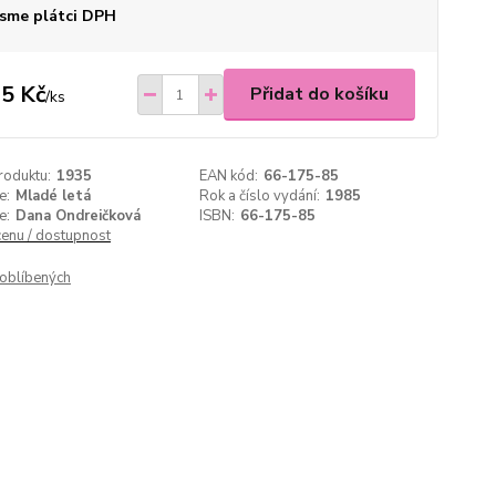
sme plátci DPH
5 Kč
Přidat do košíku
/
ks
roduktu:
1935
EAN kód:
66-175-85
e:
Mladé letá
Rok a číslo vydání:
1985
e:
Dana Ondreičková
ISBN:
66-175-85
cenu / dostupnost
oblíbených