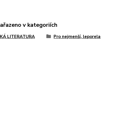
zařazeno v kategoriích
KÁ LITERATURA
Pro nejmenší, leporela