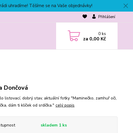
 rádi uhradíme! Těšíme se na Vaše objednávky!
Přihlášení
0
ks
za
0,00 Kč
a Dončová
o listovací, dobrý stav, aktuální fotky "Maminečko, zamhuř oči,
íčka, dám ti klíček od srdíčka."
celý popis
tupnost
skladem 1 ks