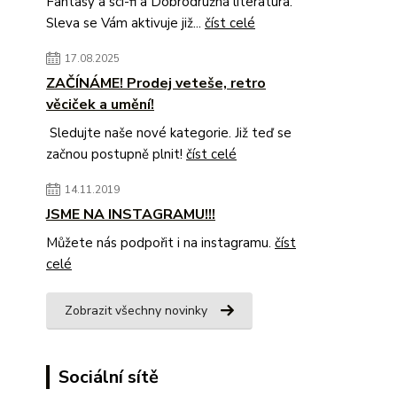
Fantasy a sci-fi a Dobrodružná literatura.
Sleva se Vám aktivuje již...
číst celé
17.08.2025
ZAČÍNÁME! Prodej veteše, retro
věciček a umění!
Sledujte naše nové kategorie. Již teď se
začnou postupně plnit!
číst celé
14.11.2019
JSME NA INSTAGRAMU!!!
Můžete nás podpořit i na instagramu.
číst
celé
Zobrazit všechny novinky
Sociální sítě