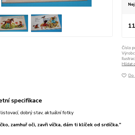
Nej
11
Číslo p
Výrobc
Ilustrac
Hlídat 
Do 
tní specifikace
listovací, dobrý stav, aktuální fotky
ko, zamhuř oči, zavři víčka, dám ti klíček od srdíčka."