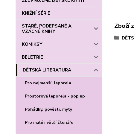
ZLEVŇUJEME DĚTSKÉ KNIHY
KNIŽNÍ SÉRIE
Zboží 
STARÉ, PODEPSANÉ A
VZÁCNÉ KNIHY
DĚTS
KOMIKSY
BELETRIE
DĚTSKÁ LITERATURA
Pro nejmenší, leporela
Prostorová leporela - pop up
Pohádky, pověsti, mýty
Pro malé i větší čtenáře