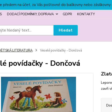
títe předem na účet, za Vás poštovné do balíkovny nebo zásilkovny
S
DODACÍ PODMÍNKY, DOPRAVA
GDPR
KONTAKTY
Hledat
DĚTSKÁ LITERATURA
Veselé povídačky - Dončová
lé povídačky - Dončová
Zlat
Leporel
zavři v
Dos