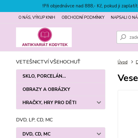
!Při objednávce nad 888,- Kč, pokud ji zapla
O NÁS, VÝKUP KNIH
OBCHODNÍ PODMÍNKY
NAPSALI O NÁ
VETEŠNICTVÍ VŠEHOCHUŤ
Úvod
Vese
SKLO, PORCELÁN...
OBRAZY A OBRÁZKY
HRAČKY, HRY PRO DĚTI
DVD, LP, CD, MC
DVD, CD, MC