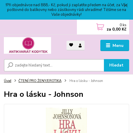
!Při objednávce nad 888,- Kč, pokud ji zaplatíte předem na účet, za Vás
poštovné do balíkovny nebo zásilkovny rádi uhradíme! Těšíme se na
Vaše objednávky!
0
ks
za
0,00 Kč
Menu
Hledat
Úvod
ČTENÍ PRO ŽENY/EROTIKA
Hra o lásku - Johnson
Hra o lásku - Johnson