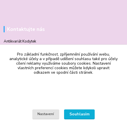
Kontaktujte nás
Antikvariát Kodytek
Pro základní funkčnost, zpříjemnění používání webu,
Mgr. Vilma Kodytková
analytické účely a v případě udělení souhlasu také pro účely
+420 602 506 510
cílení reklamy využíváme soubory cookies. Nastavení
vlastních preferencí cookies můžete kdykoli upravit
odkazem ve spodní části stránek.
vilmakodytek@email.cz
Souhlasím
Nastavení
Upravit sběr cookies.