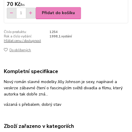
70 Kč
/
ks
Přidat do košíku
Číslo produktu:
1254
Rok a číslo vydání:
1998,1.vydání
Hlídat cenu / dostupnost
Do oblíbených
Kompletní specifikace
Nový román slavné modelky Jilly Johnson je sexy, napínavé a
veskrze zábavné čtení o fascinujícím světě divadla a filmu, který
autorka tak dobře zná...
vázaná s přebalem, dobrý stav
Zboží zařazeno v kategoriích