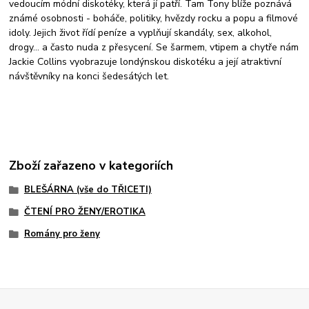
vedoucím módní diskotéky, která jí patří. Tam Tony blíže poznává
známé osobnosti - boháče, politiky, hvězdy rocku a popu a filmové
idoly. Je
jich život řídí peníze a vyplňují skandály, sex, alkohol,
drogy... a často nuda z přesycení. Se šarmem, vtipem a chytře nám
Jackie Collins vyobrazuje londýnskou diskotéku a její atraktivní
návštěvníky na konci šedesátých let.
Zboží zařazeno v kategoriích
BLEŠÁRNA (vše do TŘICETI)
ČTENÍ PRO ŽENY/EROTIKA
Romány pro ženy