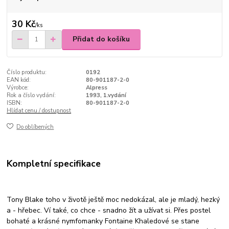
30 Kč
/
ks
Přidat do košíku
Číslo produktu:
0192
EAN kód:
80-901187-2-0
Výrobce:
Alpress
Rok a číslo vydání:
1993, 1.vydání
ISBN:
80-901187-2-0
Hlídat cenu / dostupnost
Do oblíbených
Kompletní specifikace
Tony Blake toho v životě ještě moc nedokázal, ale je mladý, hezký
a - hřebec. Ví také, co chce - snadno žít a užívat si. Přes postel
bohaté a krásné nymfomanky Fontaine Khaledové se stane