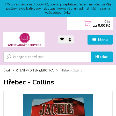
!Při objednávce nad 888,- Kč, pokud ji zaplatíte předem na účet, za Vás
poštovné do balíkovny nebo zásilkovny rádi uhradíme! Těšíme se na
Vaše objednávky!
0
ks
za
0,00 Kč
Menu
Hledat
Úvod
ČTENÍ PRO ŽENY/EROTIKA
Hřebec - Collins
Hřebec - Collins