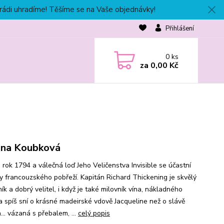
 rádi uhradíme! Těšíme se na Vaše objednávky!
Přihlášení
0
ks
za
0,00 Kč
na Koubková
 rok 1794 a válečná loď Jeho Veličenstva Invisible se účastní
y francouzského pobřeží. Kapitán Richard Thickening je skvělý
k a dobrý velitel, i když je také milovník vína, nákladného
 a spíš sní o krásné madeirské vdově Jacqueline než o slávě
... vázaná s přebalem, ...
celý popis