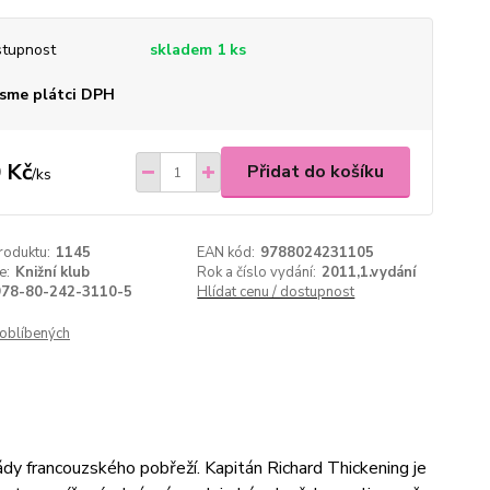
tupnost
skladem 1 ks
sme plátci DPH
 Kč
Přidat do košíku
/
ks
roduktu:
1145
EAN kód:
9788024231105
e:
Knižní klub
Rok a číslo vydání:
2011,1.vydání
978-80-242-3110-5
Hlídat cenu / dostupnost
oblíbených
ády francouzského pobřeží. Kapitán Richard Thickening je