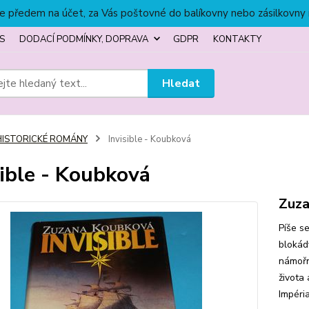
títe předem na účet, za Vás poštovné do balíkovny nebo zásilkovny
S
DODACÍ PODMÍNKY, DOPRAVA
GDPR
KONTAKTY
Hledat
HISTORICKÉ ROMÁNY
Invisible - Koubková
sible - Koubková
Zuza
Píše se
blokád
námořní
života
Impéria