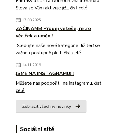
Fantasy a sci-fi a Dobrodružná literatura.
Sleva se Vám aktivuje již...
číst celé
17.08.2025
ZAČÍNÁME! Prodej veteše, retro
věciček a umění!
Sledujte naše nové kategorie. Již teď se
začnou postupně plnit!
číst celé
14.11.2019
JSME NA INSTAGRAMU!!!
Můžete nás podpořit i na instagramu.
číst
celé
Zobrazit všechny novinky
Sociální sítě