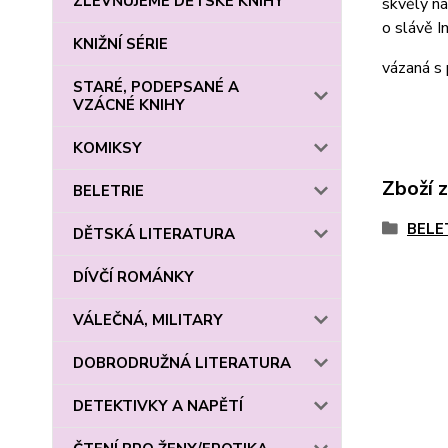
ZLEVŇUJEME DĚTSKÉ KNIHY
skvělý ná
o slávě Im
KNIŽNÍ SÉRIE
vázaná s
STARÉ, PODEPSANÉ A
VZÁCNÉ KNIHY
KOMIKSY
Zboží 
BELETRIE
BELE
DĚTSKÁ LITERATURA
DÍVČÍ ROMÁNKY
VÁLEČNÁ, MILITARY
DOBRODRUŽNÁ LITERATURA
DETEKTIVKY A NAPĚTÍ