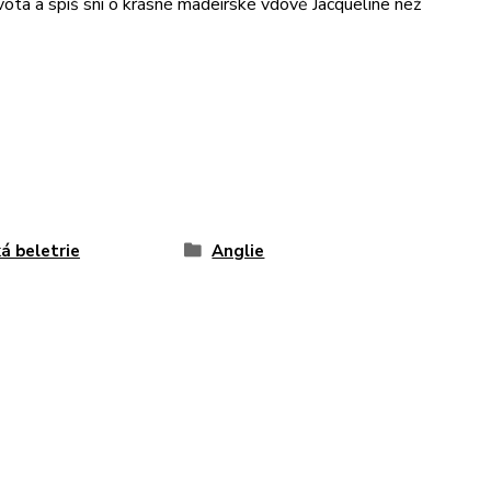
života a spíš sní o krásné madeirské vdově Jacqueline než
á beletrie
Anglie