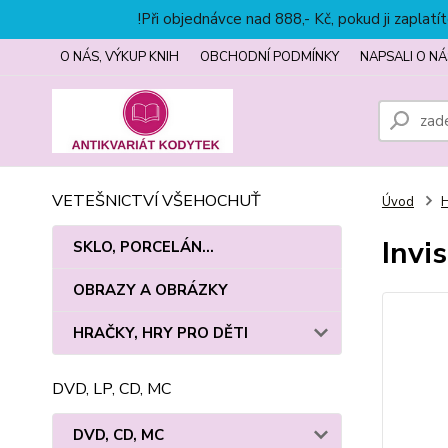
!Při objednávce nad 888,- Kč, pokud ji zapla
O NÁS, VÝKUP KNIH
OBCHODNÍ PODMÍNKY
NAPSALI O NÁ
VETEŠNICTVÍ VŠEHOCHUŤ
Úvod
Invi
SKLO, PORCELÁN...
OBRAZY A OBRÁZKY
HRAČKY, HRY PRO DĚTI
DVD, LP, CD, MC
DVD, CD, MC