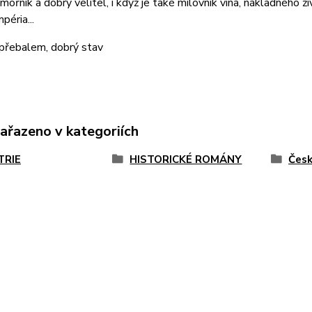
mořník a dobrý velitel, i když je také milovník vína, nákladného 
péria...
 přebalem, dobrý stav
zařazeno v kategoriích
TRIE
HISTORICKÉ ROMÁNY
Česk