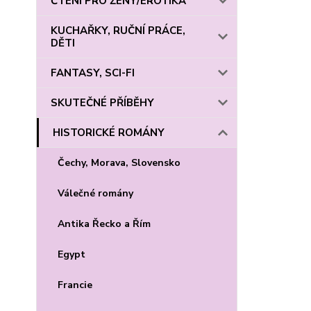
ČTENÍ PRO ŽENY/EROTIKA
KUCHAŘKY, RUČNÍ PRÁCE,
DĚTI
FANTASY, SCI-FI
SKUTEČNÉ PŘÍBĚHY
HISTORICKÉ ROMÁNY
Čechy, Morava, Slovensko
Válečné romány
Antika Řecko a Řím
Egypt
Francie