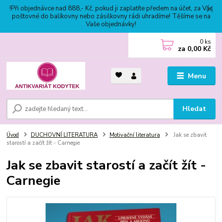
!Při objednávce nad 888,- Kč, pokud ji zaplatíte předem na účet, za Vás
poštovné do balíkovny nebo zásilkovny rádi uhradíme! Těšíme se na
Vaše objednávky!
0
ks
za
0,00 Kč
Menu
Hledat
Úvod
DUCHOVNÍ LITERATURA
Motivační literatura
Jak se zbavit
starostí a začít žít - Carnegie
Jak se zbavit starostí a začít žít -
Carnegie