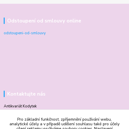
Odstoupení od smlouvy online
odstoupeni-od-smlouvy
Kontaktujte nás
Antikvariát Kodytek
Pro základní funkčnost, zpříjemnění používání webu,
Mgr. Vilma Kodytková
analytické účely a v případě udělení souhlasu také pro účely
cílení reklamy využíváme soubory cookies. Nastavení