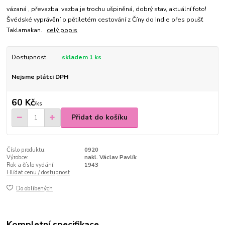
vázaná , převazba, vazba je trochu ušpiněná, dobrý stav, aktuální foto!
Švédské vyprávění o pětiletém cestování z Číny do Indie přes poušť
Taklamakan.
celý popis
Dostupnost
skladem 1 ks
Nejsme plátci DPH
60 Kč
/
ks
Přidat do košíku
Číslo produktu:
0920
Výrobce:
nakl. Václav Pavlík
Rok a číslo vydání:
1943
Hlídat cenu / dostupnost
Do oblíbených
Kompletní specifikace