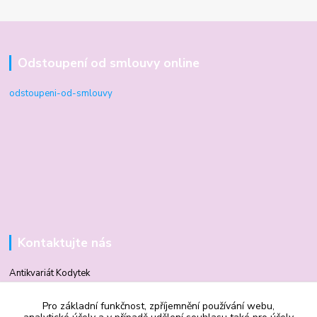
Odstoupení od smlouvy online
odstoupeni-od-smlouvy
Kontaktujte nás
Antikvariát Kodytek
Pro základní funkčnost, zpříjemnění používání webu,
Mgr. Vilma Kodytková