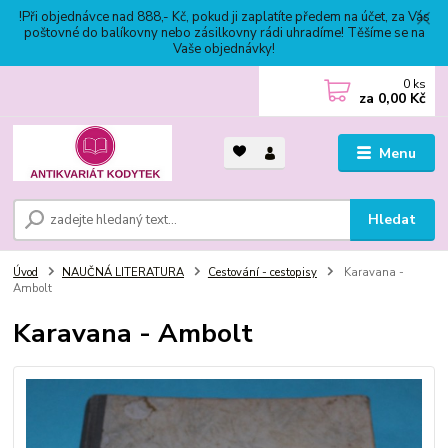
!Při objednávce nad 888,- Kč, pokud ji zaplatíte předem na účet, za Vás
poštovné do balíkovny nebo zásilkovny rádi uhradíme! Těšíme se na
Vaše objednávky!
0
ks
za
0,00 Kč
Menu
Hledat
Úvod
NAUČNÁ LITERATURA
Cestování - cestopisy
Karavana -
Ambolt
Karavana - Ambolt