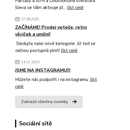
Fantasy a sci-fi a Dobrodružná literatura.
Sleva se Vám aktivuje již...
číst celé
17.08.2025
ZAČÍNÁME! Prodej veteše, retro
věciček a umění!
Sledujte naše nové kategorie. Již teď se
začnou postupně plnit!
číst celé
14.11.2019
JSME NA INSTAGRAMU!!!
Můžete nás podpořit i na instagramu.
číst
celé
Zobrazit všechny novinky
Sociální sítě