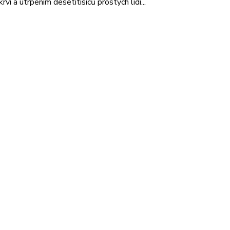
í a utrpením desetitisíců prostých lidí...