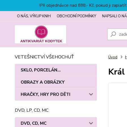
!Při objednávce nad 888,- Kč, pokud ji zapla
O NÁS, VÝKUP KNIH
OBCHODNÍ PODMÍNKY
NAPSALI O NÁ
VETEŠNICTVÍ VŠEHOCHUŤ
Úvod
Král
SKLO, PORCELÁN...
OBRAZY A OBRÁZKY
HRAČKY, HRY PRO DĚTI
DVD, LP, CD, MC
DVD, CD, MC