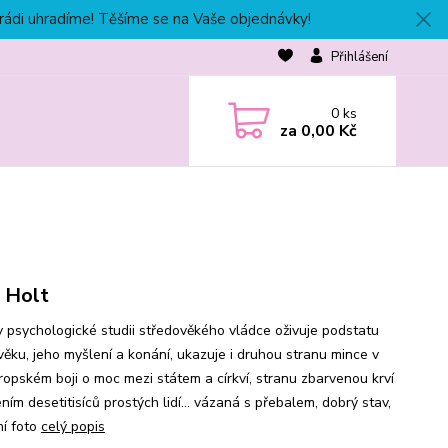
 rádi uhradíme! Těšíme se na Vaše objednávky!
Přihlášení
0
ks
za
0,00 Kč
 Holt
v psychologické studii středověkého vládce oživuje podstatu
věku, jeho myšlení a konání, ukazuje i druhou stranu mince v
ropském boji o moc mezi státem a církví, stranu zbarvenou krví
ním desetitisíců prostých lidí... vázaná s přebalem, dobrý stav,
ní foto
celý popis