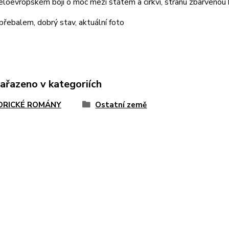
eloevropském boji o moc mezi státem a církví, stranu zbarvenou krv
přebalem, dobrý stav, aktuální foto
zařazeno v kategoriích
ORICKÉ ROMÁNY
Ostatní země