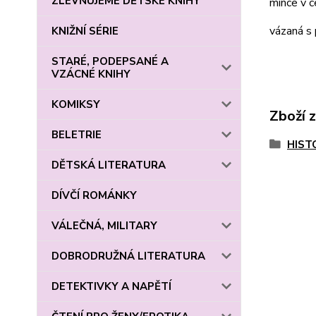
ZLEVŇUJEME DĚTSKÉ KNIHY
mince v c
vázaná s 
KNIŽNÍ SÉRIE
STARÉ, PODEPSANÉ A
VZÁCNÉ KNIHY
KOMIKSY
Zboží 
BELETRIE
HIST
DĚTSKÁ LITERATURA
DÍVČÍ ROMÁNKY
VÁLEČNÁ, MILITARY
DOBRODRUŽNÁ LITERATURA
DETEKTIVKY A NAPĚTÍ