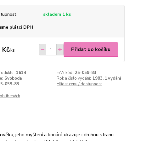
tupnost
skladem 1 ks
sme plátci DPH
 Kč
Přidat do košíku
/
ks
roduktu:
1614
EAN kód:
25-059-83
e:
Svoboda
Rok a číslo vydání:
1983, 1.vydání
25-059-83
Hlídat cenu / dostupnost
oblíbených
věku, jeho myšlení a konání, ukazuje i druhou stranu