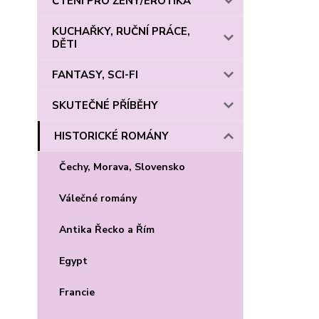
ČTENÍ PRO ŽENY/EROTIKA
KUCHAŘKY, RUČNÍ PRÁCE,
DĚTI
FANTASY, SCI-FI
SKUTEČNÉ PŘÍBĚHY
HISTORICKÉ ROMÁNY
Čechy, Morava, Slovensko
Válečné romány
Antika Řecko a Řím
Egypt
Francie