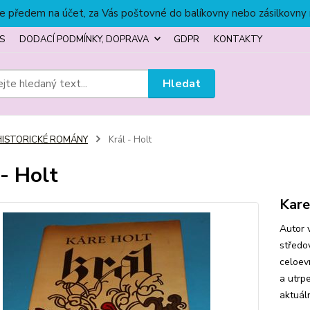
títe předem na účet, za Vás poštovné do balíkovny nebo zásilkovny
S
DODACÍ PODMÍNKY, DOPRAVA
GDPR
KONTAKTY
Hledat
HISTORICKÉ ROMÁNY
Král - Holt
 - Holt
Kare
Autor 
středo
celoev
a utrpe
aktuál