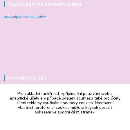
Odstoupení od smlouvy online
odstoupeni-od-smlouvy
Kontaktujte nás
Antikvariát Kodytek
Pro základní funkčnost, zpříjemnění používání webu,
analytické účely a v případě udělení souhlasu také pro účely
cílení reklamy využíváme soubory cookies. Nastavení
Mgr. Vilma Kodytková
vlastních preferencí cookies můžete kdykoli upravit
odkazem ve spodní části stránek.
+420 602 506 510
vilmakodytek@email.cz