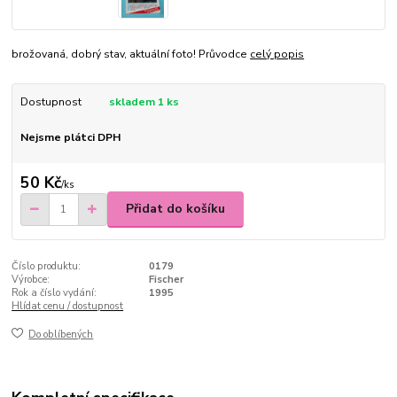
brožovaná, dobrý stav, aktuální foto! Průvodce
celý popis
Dostupnost
skladem 1 ks
Nejsme plátci DPH
50 Kč
/
ks
Přidat do košíku
Číslo produktu:
0179
Výrobce:
Fischer
Rok a číslo vydání:
1995
Hlídat cenu / dostupnost
Do oblíbených