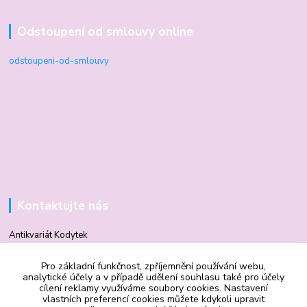
Odstoupení od smlouvy online
odstoupeni-od-smlouvy
Kontaktujte nás
Antikvariát Kodytek
Pro základní funkčnost, zpříjemnění používání webu,
Mgr. Vilma Kodytková
analytické účely a v případě udělení souhlasu také pro účely
+420 602 506 510
cílení reklamy využíváme soubory cookies. Nastavení
vlastních preferencí cookies můžete kdykoli upravit