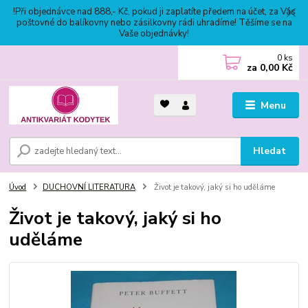
!Při objednávce nad 888,- Kč, pokud ji zaplatíte předem na účet, za Vás
poštovné do balíkovny nebo zásilkovny rádi uhradíme! Těšíme se na
Vaše objednávky!
0
ks
za
0,00 Kč
Menu
Hledat
Úvod
DUCHOVNÍ LITERATURA
Život je takový, jaký si ho uděláme
Život je takový, jaký si ho
uděláme