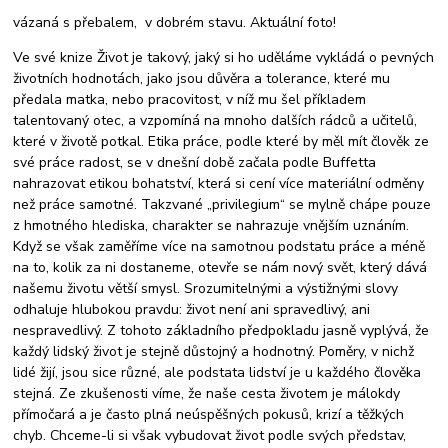
vázaná s přebalem, v dobrém stavu. Aktuální foto!
Ve své knize Život je takový, jaký si ho uděláme vykládá o pevných
životních hodnotách, jako jsou důvěra a tolerance, které mu
předala matka, nebo pracovitost, v níž mu šel příkladem
talentovaný otec, a vzpomíná na mnoho dalších rádců a učitelů,
které v životě potkal. Etika prá
ce, podle které by měl mít člověk ze
své práce radost, se v dnešní době začala podle Buffetta
nahrazovat etikou bohatství, která si cení více materiální odměny
než práce samotné. Takzvané „privilegium“ se mylně chápe pouze
z hmotného hlediska, charakter se nahrazuje vnějším uznáním.
Když se však zaměříme více na samotnou podstatu práce a méně
na to, kolik za ni dostaneme, otevře se nám nový svět, který dává
našemu životu větší smysl. Srozumitelnými a výstižnými slovy
odhaluje hlubokou pravdu: život není ani spravedlivý, ani
nespravedlivý. Z tohoto základního předpokladu jasně vyplývá, že
každý lidský život je stejně důstojný a hodnotný. Poměry, v nichž
lidé žijí, jsou sice různé, ale podstata lidství je u každého člověka
stejná. Ze zkušenosti víme, že naše cesta životem je málokdy
přímočará a je často plná neúspěšných pokusů, krizí a těžkých
chyb. Chceme-li si však vybudovat život podle svých představ,