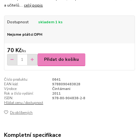
a učitelů,...
celý popis
Dostupnost
skladem 1 ks
Nejsme plátci DPH
70 Kč
/
ks
Přidat do košíku
Číslo produktu:
0641
EAN kód:
9788090483828
Výrobce:
Čintámani
Rok a číslo vydání:
2011
ISBN:
978‑80‑904838‑2‑8
Hlídat cenu / dostupnost
Do oblíbených
Kompletní specifikace