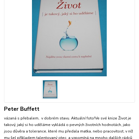
Peter Buffett
vázaná s přebalem, v dobrém stavu. Aktuální foto!Ve své knize Život je
takový, jaký si ho uděláme vykládá o pevných životních hodnotách, jako
jsou důvěra a tolerance, které mu předala matka, nebo pracovitost, v níž
mu šel příkladem talentovaný otec, a vzpomíná na mnoho dalších rádců