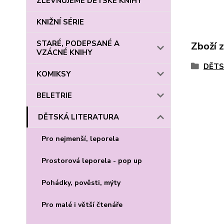
ZLEVŇUJEME DĚTSKÉ KNIHY
KNIŽNÍ SÉRIE
STARÉ, PODEPSANÉ A
Zboží 
VZÁCNÉ KNIHY
DĚTS
KOMIKSY
BELETRIE
DĚTSKÁ LITERATURA
Pro nejmenší, leporela
Prostorová leporela - pop up
Pohádky, pověsti, mýty
Pro malé i větší čtenáře