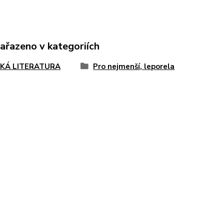
zařazeno v kategoriích
KÁ LITERATURA
Pro nejmenší, leporela