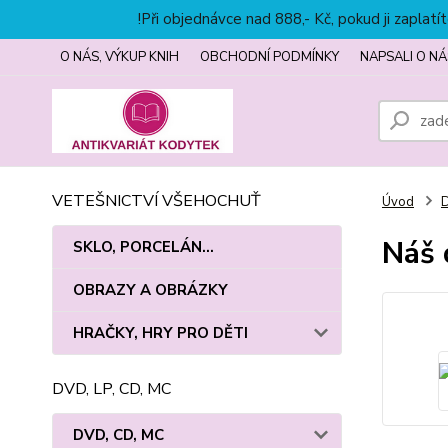
!Při objednávce nad 888,- Kč, pokud ji zapla
O NÁS, VÝKUP KNIH
OBCHODNÍ PODMÍNKY
NAPSALI O NÁ
VETEŠNICTVÍ VŠEHOCHUŤ
Úvod
Náš 
SKLO, PORCELÁN...
OBRAZY A OBRÁZKY
HRAČKY, HRY PRO DĚTI
DVD, LP, CD, MC
DVD, CD, MC