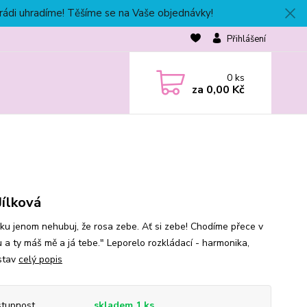
 rádi uhradíme! Těšíme se na Vaše objednávky!
Přihlášení
0
ks
za
0,00 Kč
Jílková
ku jenom nehubuj, že rosa zebe. Ať si zebe! Chodíme přece v
u a ty máš mě a já tebe." Leporelo rozkládací - harmonika,
stav
celý popis
tupnost
skladem 1 ks