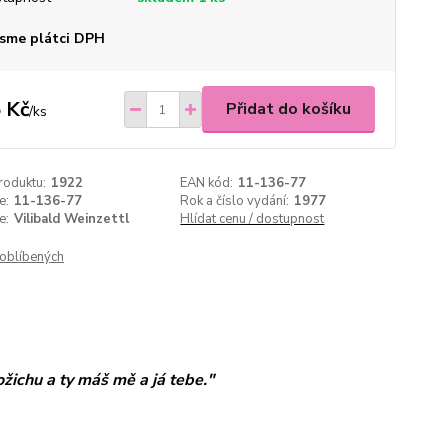
sme plátci DPH
 Kč
Přidat do košíku
/
ks
roduktu:
1922
EAN kód:
11-136-77
e:
11-136-77
Rok a číslo vydání:
1977
e:
Vilibald Weinzettl
Hlídat cenu / dostupnost
oblíbených
žichu a ty máš mě a já tebe."