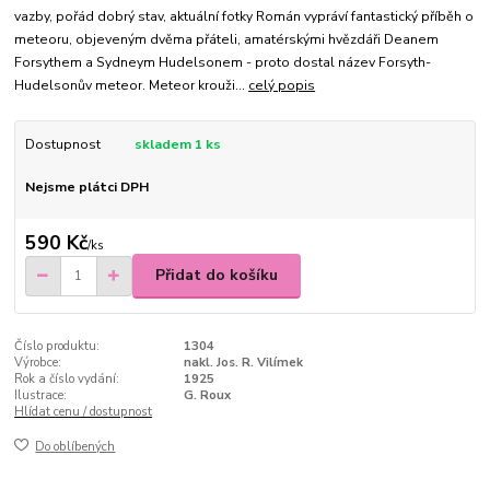
vazby, pořád dobrý stav, aktuální fotky Román vypráví fantastický příběh o
meteoru, objeveným dvěma přáteli, amatérskými hvězdáři Deanem
Forsythem a Sydneym Hudelsonem - proto dostal název Forsyth-
Hudelsonův meteor. Meteor krouži...
celý popis
Dostupnost
skladem 1 ks
Nejsme plátci DPH
590 Kč
/
ks
Přidat do košíku
Číslo produktu:
1304
Výrobce:
nakl. Jos. R. Vilímek
Rok a číslo vydání:
1925
Ilustrace:
G. Roux
Hlídat cenu / dostupnost
Do oblíbených