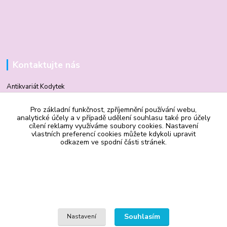
Kontaktujte nás
Antikvariát Kodytek
Pro základní funkčnost, zpříjemnění používání webu,
Mgr. Vilma Kodytková
analytické účely a v případě udělení souhlasu také pro účely
+420 602 506 510
cílení reklamy využíváme soubory cookies. Nastavení
vlastních preferencí cookies můžete kdykoli upravit
odkazem ve spodní části stránek.
vilmakodytek@email.cz
Souhlasím
Nastavení
Upravit sběr cookies.