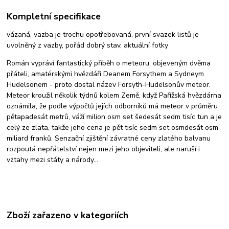
Kompletní specifikace
vázaná, vazba je trochu opotřebovaná, první svazek listů je
uvolněný z vazby, pořád dobrý stav, aktuální fotky
Román vypráví fantastický příběh o meteoru, objeveným dvěma
přáteli, amatérskými hvězdáři Deanem Forsythem a Sydneym
Hudelsonem - proto dostal název Forsyth-Hudelsonův meteor.
Meteor kroužil několik týdnů kolem Země, když Pařížská hvězdárna
oznámila, že podle výpočtů jejích odborníků má meteor v průměru
pětapadesát metr
ů, váží milion osm set šedesát sedm tisíc tun a je
celý ze zlata, takže jeho cena je pět tisíc sedm set osmdesát osm
miliard franků. Senzační zjištění závratné ceny zlatého balvanu
rozpoutá nepřátelství nejen mezi jeho objeviteli, ale naruší i
vztahy mezi státy a národy...
Zboží zařazeno v kategoriích