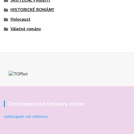
SKUTEČNÉ PŘÍBĚHY
HISTORICKÉ ROMÁNY
Holocaust
Válečné romány
Odstoupení od smlouvy online
odstoupeni-od-smlouvy