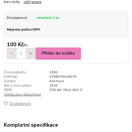
bez vody,...
celý popis
Dostupnost
skladem 1 ks
Nejsme plátci DPH
100 Kč
/
ks
Přidat do košíku
Číslo produktu:
1090
EAN kód:
9788076429079
Výrobce:
Kontrast
Rok a číslo vydání:
2020
ISBN:
978-80-7642-907-9
Hlídat cenu / dostupnost
Do oblíbených
Kompletní specifikace