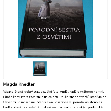
Magda Knedler
Vázaná, čtená, dobrý stav, aktuální foto! Anděl naděje v táborech smrti.
Příběh ženy, která zachránila tisíce dětí. Další transport vězňů směřuje do
Osvětimi. Je mezi nimi i Stanisława Leszczyńská, porodní asistentka z
Lodže, která na vlastní žádost začíná pracovat v nelidských podmínkách: