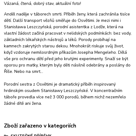
Vázaná, čtená, dobrý stav, aktuální foto!
Anděl naděje v táborech smrti. Příběh ženy, která zachránila tisíce
dětí. Další transport vězňů směřuje do Osvětimi. Je mezi nimi i
Stanisława Leszczyńská, porodní asistentka z Lodže, která na
vlastní žádost začíná pracovat v nelidských podmínkách: bez vody,
základních lékařských nástrojů a léků. Porody probíhají na
k
amnech zakrytých starou dekou. Mnohokrát riskuje svůj život,
když vzdoruje nemilosrdným příkazům Josepha Mengeleho. Dělá
vše pro ochranu dětí před jeho krutými experimenty. Snaží se být
oporou pro matky, kterým byly děti násilně odebrány a poslány do
Říše. Nebo na smrt...
Porodní sestra z Osvětimi je dramatický příběh inspirovaný
hrdinským osudem Stanisławy Leszczyńské. V koncentračním
táboře provedla více než 3 000 porodů, během nichž nezemřelo
žádné dítě ani žena.
Zboží zařazeno v kategoriích