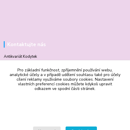
Kontaktujte nás
Antikvariát Kodytek
Pro základní funkčnost, zpříjemnění používání webu,
Mgr. Vilma Kodytková
analytické účely a v případě udělení souhlasu také pro účely
+420 602 506 510
cílení reklamy využíváme soubory cookies. Nastavení
vlastních preferencí cookies můžete kdykoli upravit
odkazem ve spodní části stránek.
vilmakodytek@email.cz