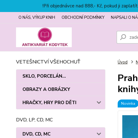
!Při objednávce nad 888,- Kč, pokud ji zapla
O NÁS, VÝKUP KNIH
OBCHODNÍ PODMÍNKY
NAPSALI O NÁ
VETEŠNICTVÍ VŠEHOCHUŤ
Úvod
Prah
SKLO, PORCELÁN...
knihy
OBRAZY A OBRÁZKY
HRAČKY, HRY PRO DĚTI
Novinka
DVD, LP, CD, MC
DVD, CD, MC