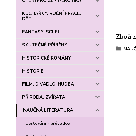
ČTENÍ PRO ŽENY/EROTIKA
KUCHAŘKY, RUČNÍ PRÁCE,
DĚTI
FANTASY, SCI-FI
Zboží 
SKUTEČNÉ PŘÍBĚHY
NAUČ
HISTORICKÉ ROMÁNY
HISTORIE
FILM, DIVADLO, HUDBA
PŘÍRODA, ZVÍŘATA
NAUČNÁ LITERATURA
Cestování - průvodce