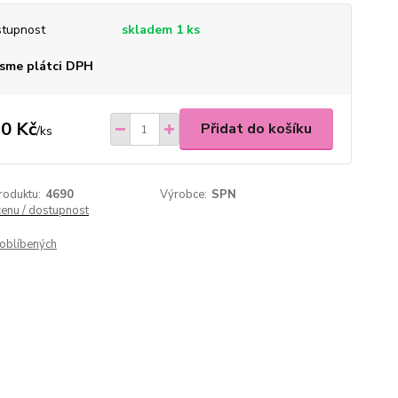
tupnost
skladem 1 ks
sme plátci DPH
0 Kč
Přidat do košíku
/
ks
roduktu:
4690
Výrobce:
SPN
cenu / dostupnost
oblíbených