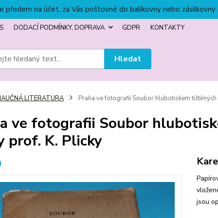
títe předem na účet, za Vás poštovné do balíkovny nebo zásilkovny
S
DODACÍ PODMÍNKY, DOPRAVA
GDPR
KONTAKTY
Hledat
NAUČNÁ LITERATURA
Praha ve fotografii Soubor hlubotiskem tištěných fo
a ve fotografii Soubor hlubotisk
 prof. K. Plicky
Kare
Papíro
vložené
jsou o