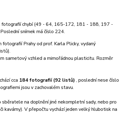
 fotografií chybí (49 - 64, 165-172, 181 - 188, 197 -
. Poslední snímek má číslo 224.
otografií Prahy od prof. Karla Plicky, vydaný
stů).
mkům sametový vzhled a mimořádnou plasticitu. Rozměr
chází cca
184 fotografií (92 listů)
, poslední nese číslo
tografiemi jsou v zachovalém stavu.
o sběratele na doplnění jiné nekompletní sady, nebo pro
 či kavárny). V přepočtu vychází jeden velký hlubotisk na