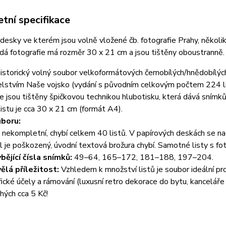
tní specifikace
desky ve kterém jsou volně vložené čb. fotografie Prahy, několik
dá fotografie má rozměr 30 x 21 cm a jsou tištěny oboustranně
storický volný soubor velkoformátových černobílých/hnědobílých f
elstvím Naše vojsko (vydání s původním celkovým počtem 224 li
e jsou tištěny špičkovou technikou hlubotisku, která dává sní
istu je cca 30 x 21 cm (formát A4).
boru:
 nekompletní, chybí celkem 40 listů. V papírových deskách se na
 je poškozený, úvodní textová brožura chybí. Samotné listy s fo
bějící čísla snímků:
49–64, 165–172, 181–188, 197–204.
ělá příležitost:
Vzhledem k množství listů je soubor ideální pr
fické účely a rámování (luxusní retro dekorace do bytu, kanceláře
hých cca 5 Kč!