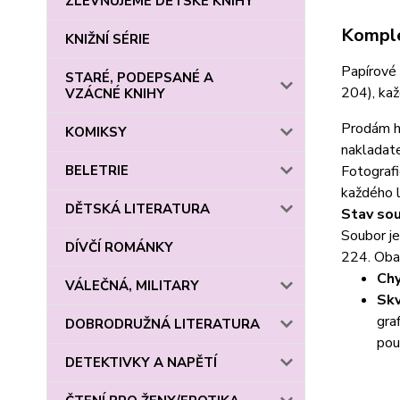
ZLEVŇUJEME DĚTSKÉ KNIHY
Komple
KNIŽNÍ SÉRIE
Papírové 
STARÉ, PODEPSANÉ A
204), kaž
VZÁCNÉ KNIHY
Prodám hi
KOMIKSY
nakladat
Fotografi
BELETRIE
každého l
DĚTSKÁ LITERATURA
Stav sou
Soubor je
DÍVČÍ ROMÁNKY
224. Obal
Chy
VÁLEČNÁ, MILITARY
Skv
gra
DOBRODRUŽNÁ LITERATURA
pou
DETEKTIVKY A NAPĚTÍ