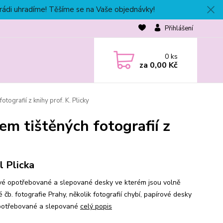
 rádi uhradíme! Těšíme se na Vaše objednávky!
Přihlášení
0
ks
za
0,00 Kč
tografií z knihy prof. K. Plicky
em tištěných fotografií z
l Plicka
vé opotřebované a slepované desky ve kterém jsou volně
 čb. fotografie Prahy, několik fotografií chybí, papírové desky
potřebované a slepované
celý popis