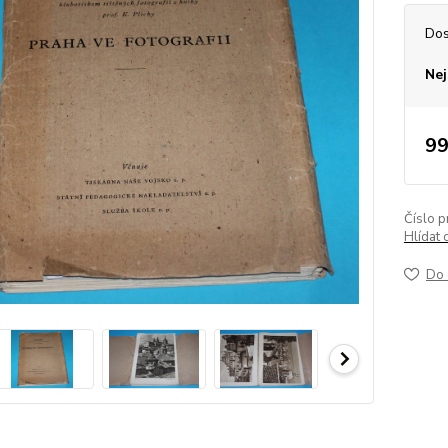
Dos
Nej
99
Číslo p
Hlídat 
Do 