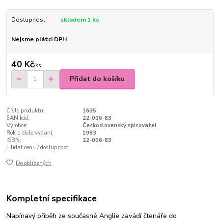
Dostupnost
skladem 1 ks
Nejsme plátci DPH
40 Kč
/
ks
Přidat do košíku
Číslo produktu:
1635
EAN kód:
22-006-83
Výrobce:
Československý spisovatel
Rok a číslo vydání:
1983
ISBN:
22-006-83
Hlídat cenu / dostupnost
Do oblíbených
Kompletní specifikace
Napínavý příběh ze současné Anglie zavádí čtenáře do