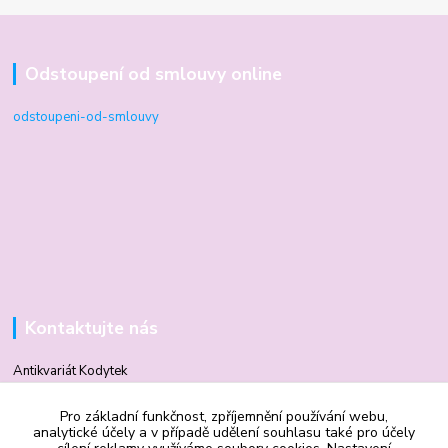
Odstoupení od smlouvy online
odstoupeni-od-smlouvy
Kontaktujte nás
Antikvariát Kodytek
Pro základní funkčnost, zpříjemnění používání webu,
Mgr. Vilma Kodytková
analytické účely a v případě udělení souhlasu také pro účely