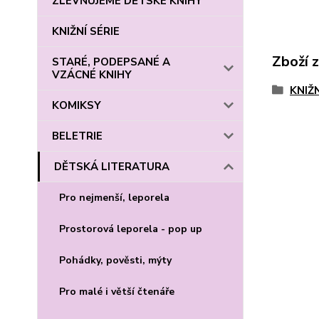
ZLEVŇUJEME DĚTSKÉ KNIHY
KNIŽNÍ SÉRIE
Zboží 
STARÉ, PODEPSANÉ A
VZÁCNÉ KNIHY
KNIŽN
KOMIKSY
BELETRIE
DĚTSKÁ LITERATURA
Pro nejmenší, leporela
Prostorová leporela - pop up
Pohádky, pověsti, mýty
Pro malé i větší čtenáře