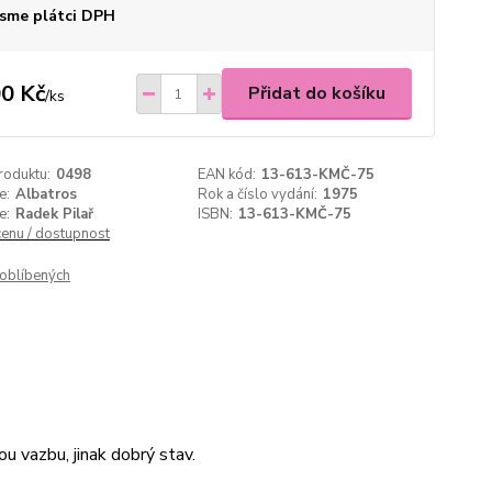
sme plátci DPH
0 Kč
Přidat do košíku
/
ks
roduktu:
0498
EAN kód:
13-613-KMČ-75
e:
Albatros
Rok a číslo vydání:
1975
e:
Radek Pilař
ISBN:
13-613-KMČ-75
cenu / dostupnost
oblíbených
u vazbu, jinak dobrý stav.