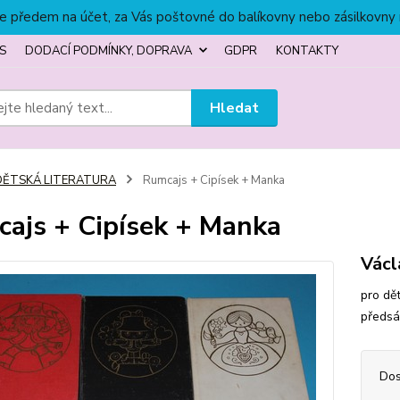
títe předem na účet, za Vás poštovné do balíkovny nebo zásilkovny
S
DODACÍ PODMÍNKY, DOPRAVA
GDPR
KONTAKTY
Hledat
DĚTSKÁ LITERATURA
Rumcajs + Cipísek + Manka
ajs + Cipísek + Manka
Václ
pro dět
předsá
Dos