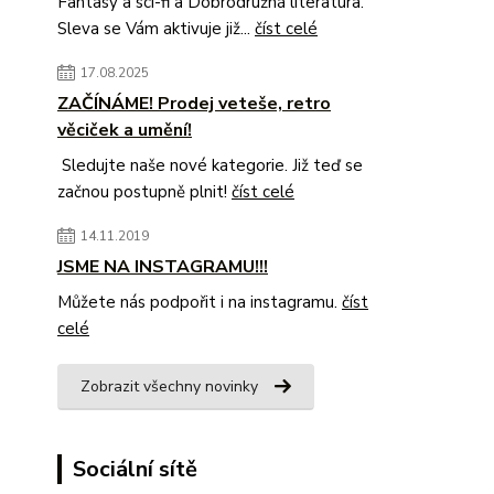
Fantasy a sci-fi a Dobrodružná literatura.
Sleva se Vám aktivuje již...
číst celé
17.08.2025
ZAČÍNÁME! Prodej veteše, retro
věciček a umění!
Sledujte naše nové kategorie. Již teď se
začnou postupně plnit!
číst celé
14.11.2019
JSME NA INSTAGRAMU!!!
Můžete nás podpořit i na instagramu.
číst
celé
Zobrazit všechny novinky
Sociální sítě