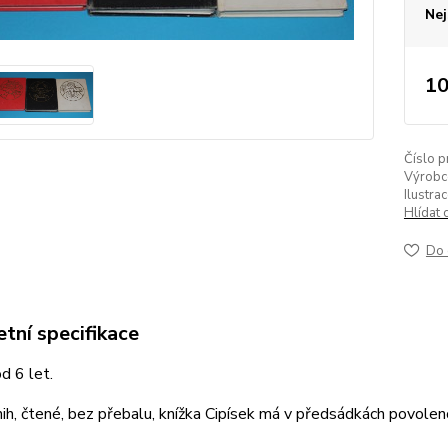
Nej
10
Číslo p
Výrobc
Ilustrac
Hlídat 
Do 
tní specifikace
od 6 let.
ih, čtené, bez přebalu, knížka Cipísek má v předsádkách povoleno