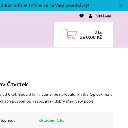
 rádi uhradíme! Těšíme se na Vaše objednávky!
Přihlášení
0
ks
za
0,00 Kč
av Čtvrtek
i od 6 let. Sada 3 knih, čtené, bez přebalu, knížka Cipísek má v
dkách povolenou vazbu, jinak dobrý stav.
celý popis
tupnost
skladem 1 ks