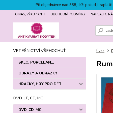
!Při objednávce nad 888,- Kč, pokud ji zapla
O NÁS, VÝKUP KNIH
OBCHODNÍ PODMÍNKY
NAPSALI O NÁ
VETEŠNICTVÍ VŠEHOCHUŤ
Úvod
Rumc
SKLO, PORCELÁN...
OBRAZY A OBRÁZKY
HRAČKY, HRY PRO DĚTI
DVD, LP, CD, MC
DVD, CD, MC