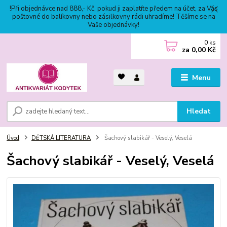
!Při objednávce nad 888,- Kč, pokud ji zaplatíte předem na účet, za Vás
poštovné do balíkovny nebo zásilkovny rádi uhradíme! Těšíme se na
Vaše objednávky!
0
ks
za
0,00 Kč
Menu
Hledat
Úvod
DĚTSKÁ LITERATURA
Šachový slabikář - Veselý, Veselá
Šachový slabikář - Veselý, Veselá