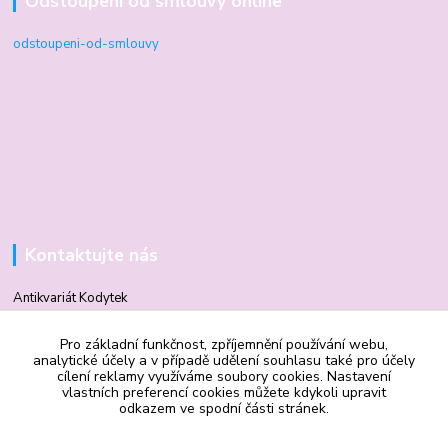
Odstoupení od smlouvy online
odstoupeni-od-smlouvy
Kontaktujte nás
Antikvariát Kodytek
Pro základní funkčnost, zpříjemnění používání webu,
Mgr. Vilma Kodytková
analytické účely a v případě udělení souhlasu také pro účely
+420 602 506 510
cílení reklamy využíváme soubory cookies. Nastavení
vlastních preferencí cookies můžete kdykoli upravit
odkazem ve spodní části stránek.
vilmakodytek@email.cz