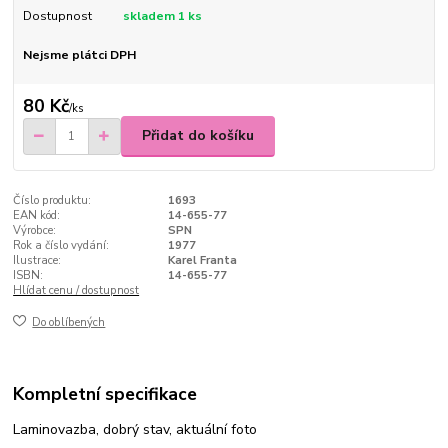
Dostupnost
skladem 1 ks
Nejsme plátci DPH
80 Kč
/
ks
Přidat do košíku
Číslo produktu:
1693
EAN kód:
14-655-77
Výrobce:
SPN
Rok a číslo vydání:
1977
Ilustrace:
Karel Franta
ISBN:
14-655-77
Hlídat cenu / dostupnost
Do oblíbených
Kompletní specifikace
Laminovazba, dobrý stav, aktuální foto