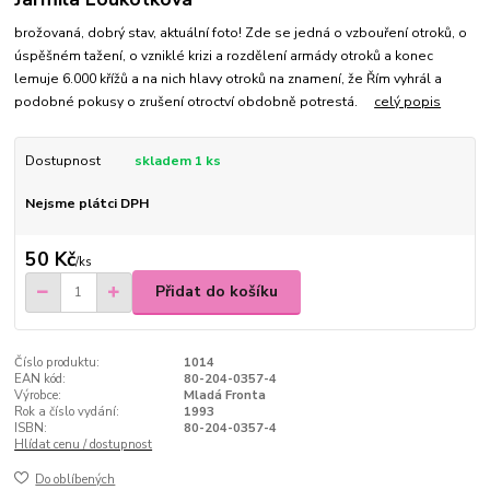
brožovaná, dobrý stav, aktuální foto! Zde se jedná o vzbouření otroků, o
úspěšném tažení, o vzniklé krizi a rozdělení armády otroků a konec
lemuje 6.000 křížů a na nich hlavy otroků na znamení, že Řím vyhrál a
podobné pokusy o zrušení otroctví obdobně potrestá.
celý popis
Dostupnost
skladem 1 ks
Nejsme plátci DPH
50 Kč
/
ks
Přidat do košíku
Číslo produktu:
1014
EAN kód:
80-204-0357-4
Výrobce:
Mladá Fronta
Rok a číslo vydání:
1993
ISBN:
80-204-0357-4
Hlídat cenu / dostupnost
Do oblíbených