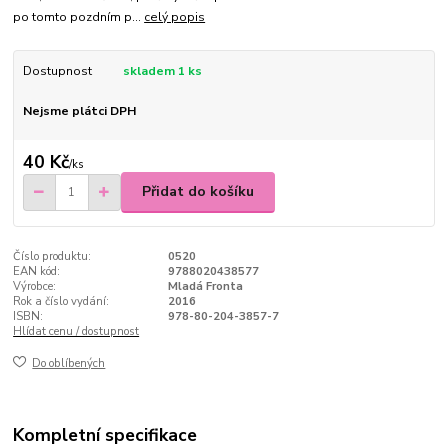
po tomto pozdním p...
celý popis
Dostupnost
skladem 1 ks
Nejsme plátci DPH
40 Kč
/
ks
Přidat do košíku
Číslo produktu:
0520
EAN kód:
9788020438577
Výrobce:
Mladá Fronta
Rok a číslo vydání:
2016
ISBN:
978-80-204-3857-7
Hlídat cenu / dostupnost
Do oblíbených
Kompletní specifikace