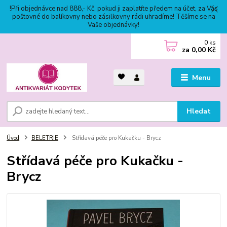
!Při objednávce nad 888,- Kč, pokud ji zaplatíte předem na účet, za Vás
poštovné do balíkovny nebo zásilkovny rádi uhradíme! Těšíme se na
Vaše objednávky!
0
ks
za
0,00 Kč
Menu
Hledat
Úvod
BELETRIE
Střídavá péče pro Kukačku - Brycz
Střídavá péče pro Kukačku -
Brycz