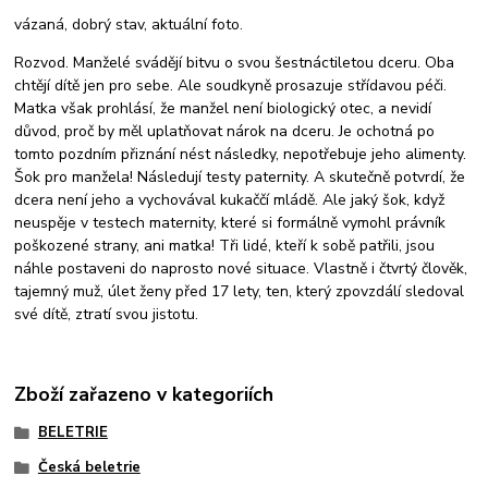
vázaná, dobrý stav, aktuální foto.
Rozvod. Manželé svádějí bitvu o svou šestnáctiletou dceru. Oba
chtějí dítě jen pro sebe. Ale soudkyně prosazuje střídavou péči.
Matka však prohlásí, že manžel není biologický otec, a nevidí
důvod, proč by měl uplatňovat nárok na dceru. Je ochotná po
tomto pozdním přiznání nést následky, nepotřebuje jeho alimenty.
Šok pro
manžela! Následují testy paternity. A skutečně potvrdí, že
dcera není jeho a vychovával kukaččí mládě. Ale jaký šok, když
neuspěje v testech maternity, které si formálně vymohl právník
poškozené strany, ani matka! Tři lidé, kteří k sobě patřili, jsou
náhle postaveni do naprosto nové situace. Vlastně i čtvrtý člověk,
tajemný muž, úlet ženy před 17 lety, ten, který zpovzdálí sledoval
své dítě, ztratí svou jistotu.
Zboží zařazeno v kategoriích
BELETRIE
Česká beletrie