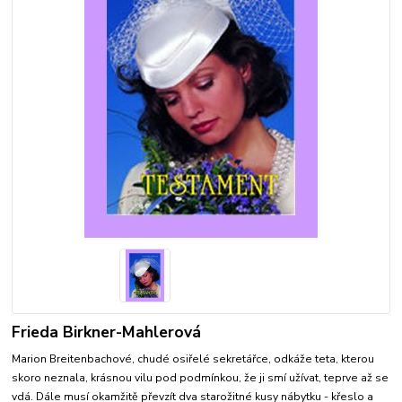
Frieda Birkner-Mahlerová
Marion Breitenbachové, chudé osiřelé sekretářce, odkáže teta, kterou
skoro neznala, krásnou vilu pod podmínkou, že ji smí užívat, teprve až se
vdá. Dále musí okamžitě převzít dva starožitné kusy nábytku - křeslo a