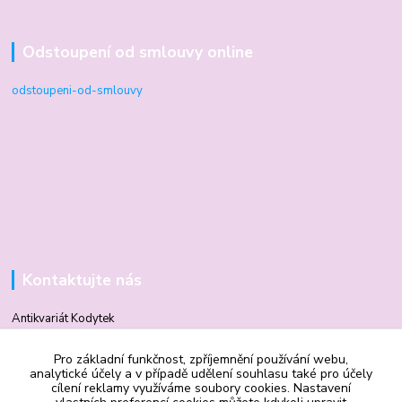
Odstoupení od smlouvy online
odstoupeni-od-smlouvy
Kontaktujte nás
Antikvariát Kodytek
Pro základní funkčnost, zpříjemnění používání webu,
Mgr. Vilma Kodytková
analytické účely a v případě udělení souhlasu také pro účely
+420 602 506 510
cílení reklamy využíváme soubory cookies. Nastavení