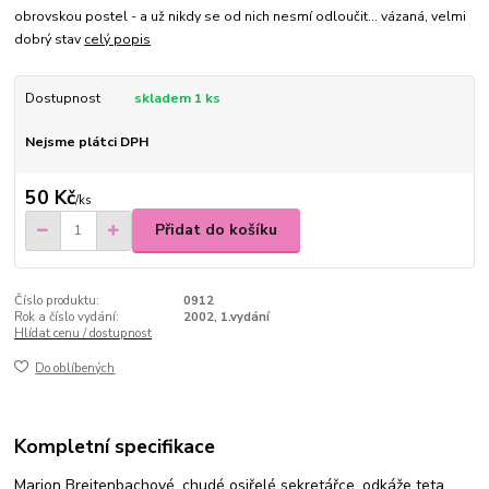
obrovskou postel - a už nikdy se od nich nesmí odloučit... vázaná, velmi
dobrý stav
celý popis
Dostupnost
skladem 1 ks
Nejsme plátci DPH
50 Kč
/
ks
Přidat do košíku
Číslo produktu:
0912
Rok a číslo vydání:
2002, 1.vydání
Hlídat cenu / dostupnost
Do oblíbených
Kompletní specifikace
Marion Breitenbachové, chudé osiřelé sekretářce, odkáže teta,