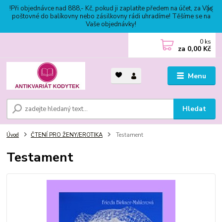
!Při objednávce nad 888,- Kč, pokud ji zaplatíte předem na účet, za Vás
poštovné do balíkovny nebo zásilkovny rádi uhradíme! Těšíme se na
Vaše objednávky!
0
ks
za
0,00 Kč
Menu
Hledat
Úvod
ČTENÍ PRO ŽENY/EROTIKA
Testament
Testament