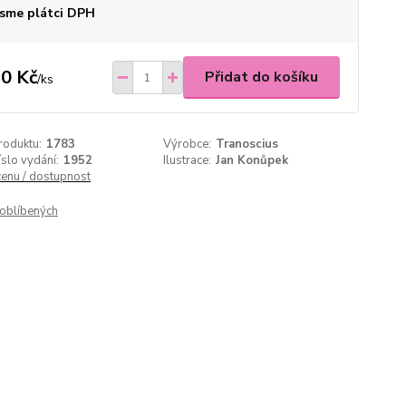
sme plátci DPH
0 Kč
Přidat do košíku
/
ks
roduktu:
1783
Výrobce:
Tranoscius
íslo vydání:
1952
Ilustrace:
Jan Konůpek
cenu / dostupnost
oblíbených