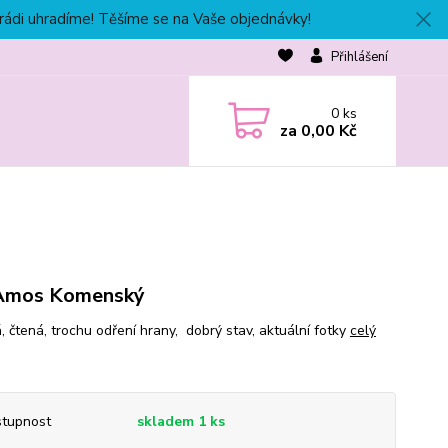
 rádi uhradíme! Těšíme se na Vaše objednávky!
Přihlášení
0
ks
za
0,00 Kč
 Amos Komenský
, čtená, trochu odření hrany, dobrý stav, aktuální fotky
celý
tupnost
skladem 1 ks