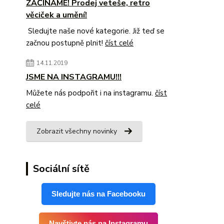
ZAČÍNÁME! Prodej veteše, retro
věciček a umění!
Sledujte naše nové kategorie. Již teď se
začnou postupně plnit!
číst celé
14.11.2019
JSME NA INSTAGRAMU!!!
Můžete nás podpořit i na instagramu.
číst
celé
Zobrazit všechny novinky
Sociální sítě
Sledujte nás na Facebooku
Navštivte nás na Instagramu