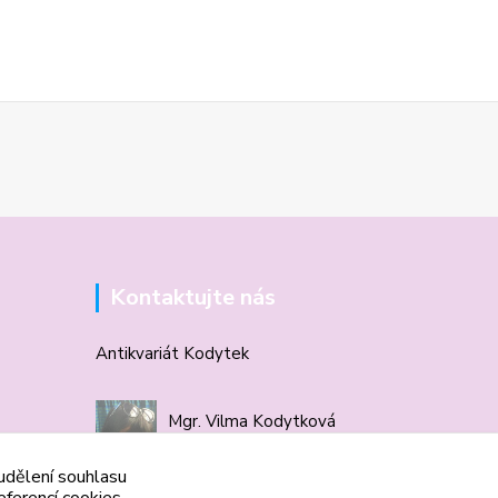
Kontaktujte nás
Antikvariát Kodytek
Mgr. Vilma Kodytková
+420 602 506 510
 udělení souhlasu