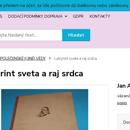
títe předem na účet, za Vás poštovné do balíkovny nebo zásilkovny
S
DODACÍ PODMÍNKY, DOPRAVA
GDPR
KONTAKTY
Hledat
POLEČENSKÉ (I JINÉ) VĚDY
Labyrint sveta a raj srdca
rint sveta a raj srdca
Jan
vázaná
popis
Dos