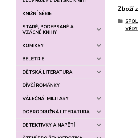
ZLEVŇUJEME DĚTSKÉ KNIHY
Zboží 
KNIŽNÍ SÉRIE
SPOLE
STARÉ, PODEPSANÉ A
VĚDY
VZÁCNÉ KNIHY
KOMIKSY
BELETRIE
DĚTSKÁ LITERATURA
DÍVČÍ ROMÁNKY
VÁLEČNÁ, MILITARY
DOBRODRUŽNÁ LITERATURA
DETEKTIVKY A NAPĚTÍ