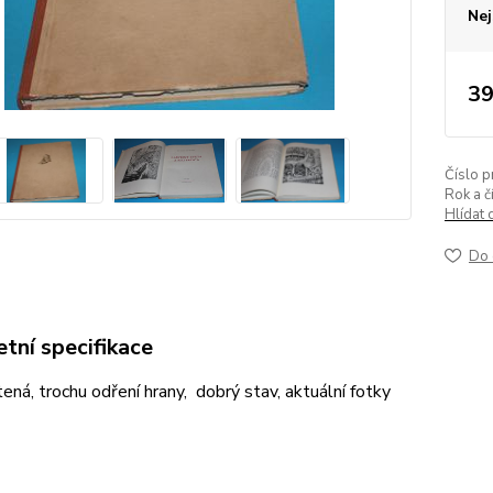
Nej
39
Číslo p
Rok a č
Hlídat 
Do 
tní specifikace
tená, trochu odření hrany, dobrý stav, aktuální fotky