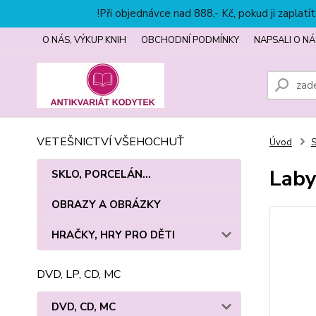
!Při objednávce nad 888,- Kč, pokud ji zapla
O NÁS, VÝKUP KNIH
OBCHODNÍ PODMÍNKY
NAPSALI O NÁ
VETEŠNICTVÍ VŠEHOCHUŤ
Úvod
S
Laby
SKLO, PORCELÁN...
OBRAZY A OBRÁZKY
HRAČKY, HRY PRO DĚTI
DVD, LP, CD, MC
DVD, CD, MC