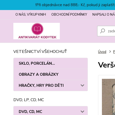
!Při objednávce nad 888,- Kč, pokud ji zapla
O NÁS, VÝKUP KNIH
OBCHODNÍ PODMÍNKY
NAPSALI O NÁ
VETEŠNICTVÍ VŠEHOCHUŤ
Úvod
P
Verš
SKLO, PORCELÁN...
OBRAZY A OBRÁZKY
HRAČKY, HRY PRO DĚTI
DVD, LP, CD, MC
DVD, CD, MC