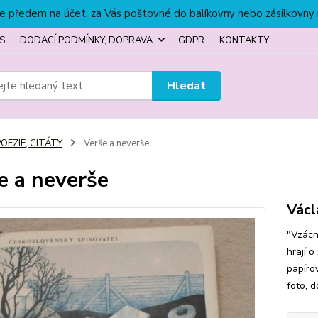
títe předem na účet, za Vás poštovné do balíkovny nebo zásilkovny
S
DODACÍ PODMÍNKY, DOPRAVA
GDPR
KONTAKTY
Hledat
OEZIE, CITÁTY
Verše a neverše
e a neverše
Václ
"Vzácně
hrají o
papíro
foto, 