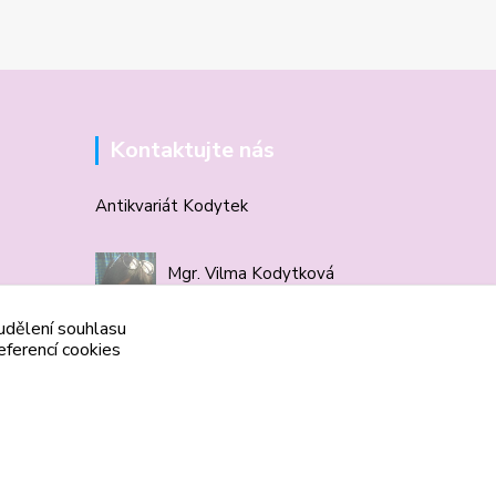
Kontaktujte nás
Antikvariát Kodytek
Mgr. Vilma Kodytková
+420 602 506 510
 udělení souhlasu
eferencí cookies
vilmakodytek@email.cz