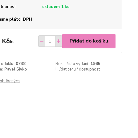
tupnost
skladem 1 ks
sme plátci DPH
 Kč
Přidat do košíku
/
ks
roduktu:
0738
Rok a číslo vydání:
1985
e:
Pavel Sivko
Hlídat cenu / dostupnost
oblíbených