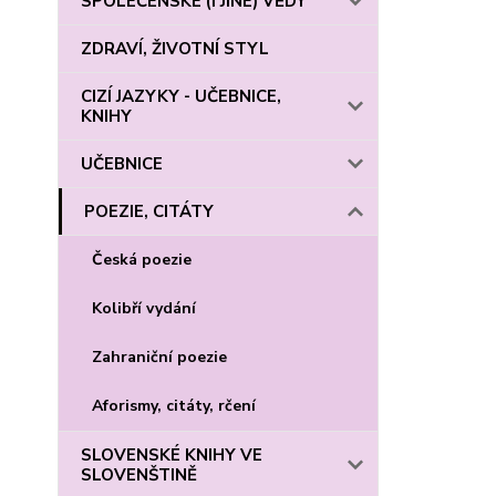
SPOLEČENSKÉ (I JINÉ) VĚDY
ZDRAVÍ, ŽIVOTNÍ STYL
CIZÍ JAZYKY - UČEBNICE,
KNIHY
UČEBNICE
POEZIE, CITÁTY
Česká poezie
Kolibří vydání
Zahraniční poezie
Aforismy, citáty, rčení
SLOVENSKÉ KNIHY VE
SLOVENŠTINĚ