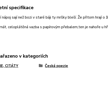
tní specifikace
 nápoj sají než bozi v staré báji ty mršky bleší. Že přitom hrají o ž
mát, celoplátěná vazba s papírovým přebalem,ten je nahoře u hřb
zařazeno v kategoriích
IE, CITÁTY
Česká poezie