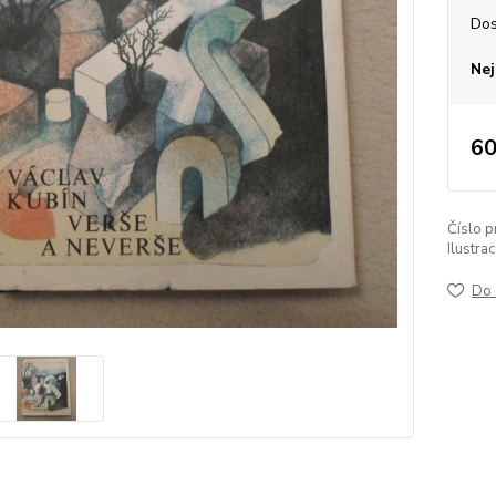
Dos
Nej
60
Číslo p
Ilustrac
Do 