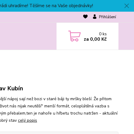
 rádi uhradíme! Těšíme se na Vaše objednávky!
Přihlášení
0
ks
za
0,00 Kč
av Kubín
jší nápoj sají než bozi v staré báji ty mršky bleší. Že přitom
 život nás nijak neutěší" menší formát, celoplátěná vazba s
vým přebalem,ten je nahoře u hřbetu trochu natržen - aktuální
dobrý stav
celý popis