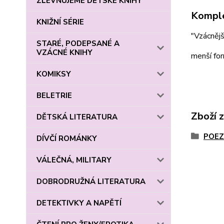
ZLEVŇUJEME DĚTSKÉ KNIHY
Komple
KNIŽNÍ SÉRIE
"Vzácnější
STARÉ, PODEPSANÉ A
VZÁCNÉ KNIHY
menší for
KOMIKSY
BELETRIE
Zboží 
DĚTSKÁ LITERATURA
POEZ
DÍVČÍ ROMÁNKY
VÁLEČNÁ, MILITARY
DOBRODRUŽNÁ LITERATURA
DETEKTIVKY A NAPĚTÍ