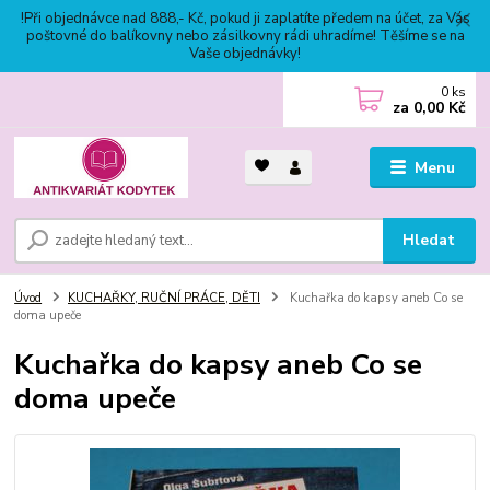
!Při objednávce nad 888,- Kč, pokud ji zaplatíte předem na účet, za Vás
poštovné do balíkovny nebo zásilkovny rádi uhradíme! Těšíme se na
Vaše objednávky!
0
ks
za
0,00 Kč
Menu
Hledat
Úvod
KUCHAŘKY, RUČNÍ PRÁCE, DĚTI
Kuchařka do kapsy aneb Co se
doma upeče
Kuchařka do kapsy aneb Co se
doma upeče