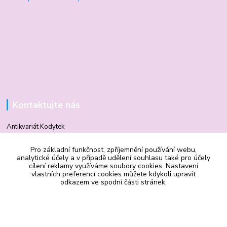
Kontaktujte nás
Antikvariát Kodytek
Pro základní funkčnost, zpříjemnění používání webu,
Mgr. Vilma Kodytková
analytické účely a v případě udělení souhlasu také pro účely
+420 602 506 510
cílení reklamy využíváme soubory cookies. Nastavení
vlastních preferencí cookies můžete kdykoli upravit
odkazem ve spodní části stránek.
vilmakodytek@email.cz