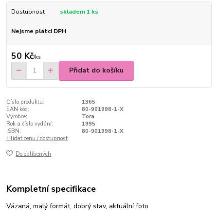
Dostupnost
skladem 1 ks
Nejsme plátci DPH
50 Kč
/
ks
Přidat do košíku
Číslo produktu:
1365
EAN kód:
80-901998-1-X
Výrobce:
Tora
Rok a číslo vydání:
1995
ISBN:
80-901998-1-X
Hlídat cenu / dostupnost
Do oblíbených
Kompletní specifikace
Vázaná, malý formát, dobrý stav, aktuální foto