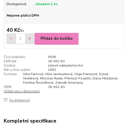
Dostupnost
skladem 1 ks
Nejsme plátci DPH
40 Kč
/
ks
Přidat do košíku
Číslo produktu:
0506
EAN kód:
26-002-82
Výrobce:
Lidové nakladatelství
Rok a číslo vydání:
1982
Ilustrace:
Věra Faltová, Věra Jandourková, Olga Franzová, Sylvie
Vodáková, Miroslav Rada, Přemysl Pospíšil, Daisy Mrázková,
Pavlína Řezníčková, Zdeněk Smetana
ISBN:
26-002-82
Hlídat cenu / dostupnost
Do oblíbených
Kompletní specifikace