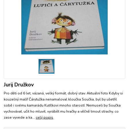
Jurij Družkov
Pro děti od 6 let, vázaná, velký formát, dobrý stav. Aktuální foto Kdyby si
kouzelný malíř Čárytužka nenamaloval kloučka Součka, byl by ušetřil
sobě i svému kamarádu Kutílkovi mnoho starostí. Nemuseli by Součka
vychovávat, učit ho mluvit, vyrábět mu hračky a věčně trnout strachy, co
zase vyvede a ka...
celý popis