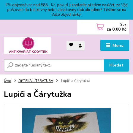
!Při objednávce nad 888,- Kč, pokud ji zaplatíte předem na účet, za Vás
poštovné do balíkovny nebo zásilkovny rádi uhradíme! Těšíme se na
Vaše objednávky!
0
ks
za
0,00 Kč
Menu
Hledat
Úvod
DĚTSKÁ LITERATURA
Lupiči a Čárytužka
Lupiči a Čárytužka