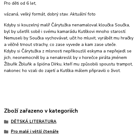
Pro děti od 6 let,
vázaná, velký formát, dobrý stav. Aktuální foto
Kdyby si kouzelný malíř Čárytužka nenamaloval kloučka Součka,
byl by ušetřil sobě i svému kamarádu Kutílkovi mnoho starostí.
Nemuseli by Součka vychovávat, učit ho mluvit, vyrábět mu hračky
a věčně trnout strachy, co zase vyvede a kam zase uteče.
Kdyby si Čárytužka z mlsnosti nepřikouzlil eskyma a nepřejedl se
jich, neonemocněl by
a nenakreslil by v horečce piráta jménem
Žlbuňk Žbluňk a špióna Dírku, kteří mu způsobili spoustu trampot,
nakonec ho vzali do zajetí a Kutílka málem připravili o život.
Zboží zařazeno v kategoriích
DĚTSKÁ LITERATURA
Pro malé i větší čtenáře