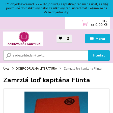
!Při objednávce nad 888,- Kč, pokud ji zaplatíte předem na účet, za Vás
poštovné do balíkovny nebo zásilkovny rádi uhradíme! Těšíme se na
Vaše objednávky!
0
ks
za
0,00 Kč
Menu
Hledat
Úvod
DOBRODRUŽNÁ LITERATURA
Zamrzlá loď kapitána Flinta
Zamrzlá loď kapitána Flinta