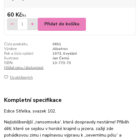
60 Kč
/
ks
Přidat do košíku
Číslo produktu:
0651
Výrobce:
Albatros
Rok a číslo vydání:
1973, II.vydání
Ilustrace:
Jan Černý
ISBN:
13-773-73
Hlídat cenu / dostupnost
Do oblíbených
Kompletní specifikace
Edice Střelka, svazek 102.
Nejloblíbenější „ransomovka“, která doopravdy nestárne! Příběh
dětí, které se sejdou v horské krajině u jezera, zažijí zde
pohádkovou zimu i napínavou výpravu k „severnímu pólu“ a