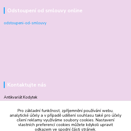
Odstoupení od smlouvy online
odstoupeni-od-smlouvy
Kontaktujte nás
Antikvariát Kodytek
Pro základní funkčnost, zpříjemnění používání webu,
Mgr. Vilma Kodytková
analytické účely a v případě udělení souhlasu také pro účely
+420 602 506 510
cílení reklamy využíváme soubory cookies. Nastavení
vlastních preferencí cookies můžete kdykoli upravit
odkazem ve spodní části stránek.