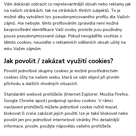
Vám dokázali zobrazit co nejrelevantnější obsah nebo reklamy jak
na našich stránkách, tak na stránkách třetích subjektů. To je
možné díky vytváření tzv. pseudonymizovaného profilu dle Vašich
zájmů. Ale nebojte, tímto profilováním zpravidla není možná
bezprostřední identifikace Vaší osoby, protože jsou používány
pouze pseudonymizované údaje. Pokud nevyjádříte souhlas s
těmito cookies, neuvidíte v reklamních sděleních obsah ušitý na
míru Vašim zájmům.
Jak povolit / zakázat využití cookies?
Povolit jednotlivé skupiny cookies je možné prostřednictvím
cookies lišty na našem webu, která se vám objeví při prvním
příchodu a dalších vhodných situacích.
Standardní webové prohlížeče (Internet Explorer, Mozilla Firefox,
Google Chrome apod.) podporují správu cookies. V rámci
nastavení prohlížečů můžete jednotlivé cookie ručně mazat,
blokovat či zcela zakázat jejich použití, lze je také blokovat nebo
povolit jen pro jednotlivé internetové stránky. Pro detailnější
informace, prosím, použijte nápovědu vašeho prohlížeče.