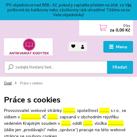
!Při objednávce nad 888,- Kč, pokud ji zaplatíte předem na účet, za Vás
poštovné do balíkovny nebo zásilkovny rádi uhradíme! Těšíme se na
Vaše objednávky!
0
ks
za
0,00 Kč
Menu
Hledat
Úvod
Práce s cookies
Práce s cookies
Provozovatel webové stránky
………….
, společnost
………..
s.r.o., se
sídlem v
…………………
, IČ
………..
, zapsaná v obchodním rejstříku
vedeném Krajským soudem v
……….
, oddíl
……….
, vložka
……………..
(dále jen „prodávající“ nebo „správce“) pracuje na této webové
stránce se soubory cookies.