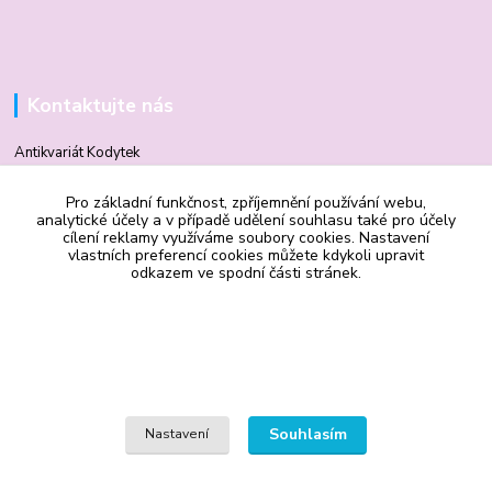
Kontaktujte nás
Antikvariát Kodytek
Pro základní funkčnost, zpříjemnění používání webu,
Mgr. Vilma Kodytková
analytické účely a v případě udělení souhlasu také pro účely
+420 602 506 510
cílení reklamy využíváme soubory cookies. Nastavení
vlastních preferencí cookies můžete kdykoli upravit
odkazem ve spodní části stránek.
vilmakodytek@email.cz
Souhlasím
Nastavení
Upravit sběr cookies.