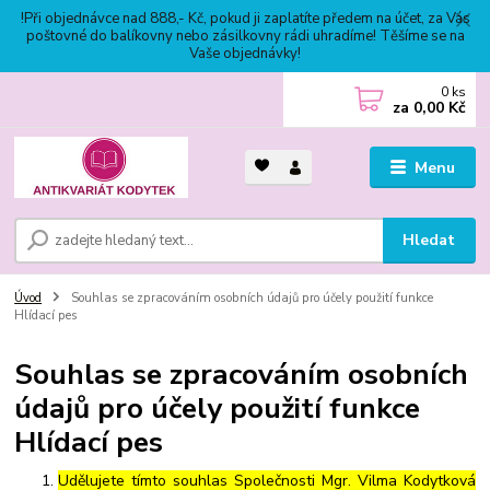
!Při objednávce nad 888,- Kč, pokud ji zaplatíte předem na účet, za Vás
poštovné do balíkovny nebo zásilkovny rádi uhradíme! Těšíme se na
Vaše objednávky!
0
ks
za
0,00 Kč
Menu
Hledat
Úvod
Souhlas se zpracováním osobních údajů pro účely použití funkce
Hlídací pes
Souhlas se zpracováním osobních
údajů pro účely použití funkce
Hlídací pes
Udělujete tímto souhlas Společnosti Mgr. Vilma Kodytková