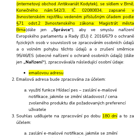
(internetový obchod Antikvariát Kodytek), se sídlem v Brně,
Konečného nám.542/3, IČ 02080834, zapsané v
živnostenském rejstříku vedeném příslušným úřadem podle
§71 odst.2 živnostenského zákona: Magistrát města
Brna
(dále jen
„Správce“
), aby ve smyslu nařízení
Evropského parlamentu a Rady (EU) č. 2016/679 o ochraně
fyzických osob v souvislosti se zpracováním osobních údajů
a o volném pohybu těchto údajů a o zrušení směrnice
95/46/ES (obecné nařízení o ochraně osobních údajů) (dále
jen
„Nařízení“
), zpracovával/a následující osobní údaje:
emailovou adresu
Emailová adresa bude zpracována za účelem:
využití funkce Hlídací pes – zaslání e-mailové
notifikace, jakmile se změní skladovost / cena
zvoleného produktu dle požadovaných preferencí
uživatele
Souhlas udělujete na zpracování po dobu
180 dní
a to za
účelem:
zaslání e-mailové notifikace, jakmile se změní