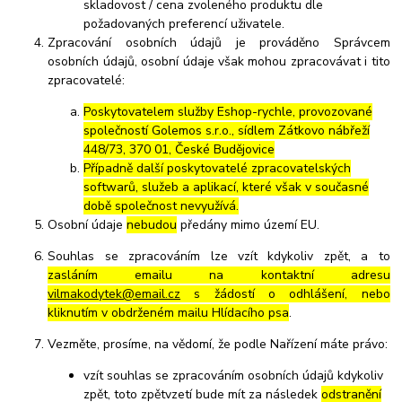
skladovost / cena zvoleného produktu dle
požadovaných preferencí uživatele.
Zpracování osobních údajů je prováděno Správcem
osobních údajů, osobní údaje však mohou zpracovávat i tito
zpracovatelé:
Poskytovatelem služby Eshop-rychle, provozované
společností Golemos s.r.o., sídlem Zátkovo nábřeží
448/73, 370 01, České Budějovice
Případně další poskytovatelé zpracovatelských
softwarů, služeb a aplikací, které však v současné
době společnost nevyužívá.
Osobní údaje
nebudou
předány mimo území EU.
Souhlas se zpracováním lze vzít kdykoliv zpět, a to
zasláním emailu na kontaktní adresu
vilmakodytek@email.cz
s žádostí o odhlášení, nebo
kliknutím v obdrženém mailu Hlídacího psa
.
Vezměte, prosíme, na vědomí, že podle Nařízení máte právo:
vzít souhlas se zpracováním osobních údajů kdykoliv
zpět, toto zpětvzetí bude mít za následek
odstranění