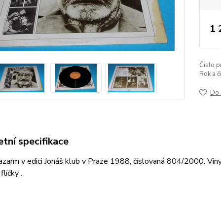
1 
Číslo p
Rok a č
Do 
tní specifikace
zarm v edici Jonáš klub v Praze 1988, číslovaná 804/2000. Vinyl
flíčky .