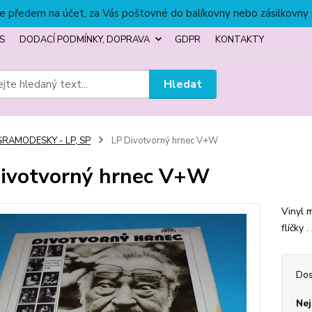
títe předem na účet, za Vás poštovné do balíkovny nebo zásilkovny
S
DODACÍ PODMÍNKY, DOPRAVA
GDPR
KONTAKTY
Hledat
GRAMODESKY - LP, SP
LP Divotvorný hrnec V+W
ivotvorný hrnec V+W
Vinyl m
flíčky 
Dos
Nej