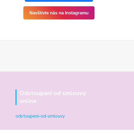
Navštivte nás na Instagramu
Odstoupení od smlouvy
online
odstoupeni-od-smlouvy