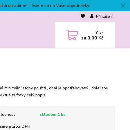
 rádi uhradíme! Těšíme se na Vaše objednávky!
Přihlášení
0
ks
za
0,00 Kč
á minimální stopy použití , obal je opotřebovaný , dole jsou
. Aktuální fotky
celý popis
tupnost
skladem 1 ks
sme plátci DPH