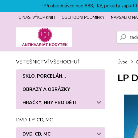
!Při objednávce nad 888,- Kč, pokud ji zapla
O NÁS, VÝKUP KNIH
OBCHODNÍ PODMÍNKY
NAPSALI O NÁ
VETEŠNICTVÍ VŠEHOCHUŤ
Úvod
LP D
SKLO, PORCELÁN...
OBRAZY A OBRÁZKY
HRAČKY, HRY PRO DĚTI
DVD, LP, CD, MC
DVD, CD, MC