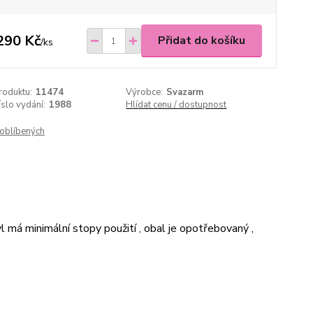
290 Kč
Přidat do košíku
/
ks
roduktu:
11474
Výrobce:
Svazarm
íslo vydání:
1988
Hlídat cenu / dostupnost
oblíbených
 má minimální stopy použití , obal je opotřebovaný ,